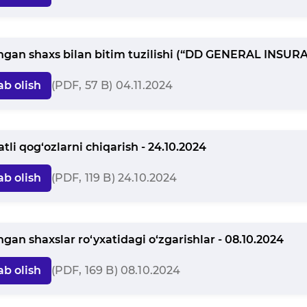
angan shaxs bilan bitim tuzilishi (“DD GENERAL INSURA
ab olish
(PDF, 57 B) 04.11.2024
li qog‘ozlarni chiqarish - 24.10.2024
ab olish
(PDF, 119 B) 24.10.2024
angan shaxslar ro‘yxatidagi o‘zgarishlar - 08.10.2024
ab olish
(PDF, 169 B) 08.10.2024