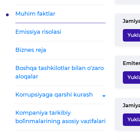
Muhim faktlar
Jamiya
Emissiya risolasi
Yukl
Biznes reja
Emiten
Boshqa tashkilotlar bilan o'zaro
aloqalar
Yukl
Korrupsiyaga qarshi kurash
Jamiya
Kompaniya tarkibiy
Yukl
bo`linmalarining asosiy vazifalari