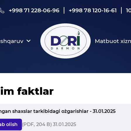
+998 71 228-06-96
+998 78 120-16-61
1
oshqaruv
Matbuot xiz
im faktlar
ngan shaxslar tarkibidagi o`zgarishlar - 31.01.2025
ab olish
(PDF, 204 B) 31.01.2025