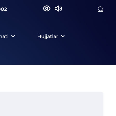
002
mati
Hujjatlar