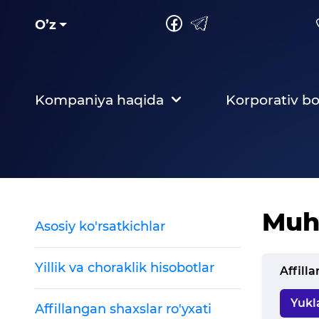
O’z
Kompaniya haqida
Korporativ b
Muh
Asosiy ko'rsatkichlar
Yillik va choraklik hisobotlar
Affilla
Yukl
Affillangan shaxslar ro'yxati