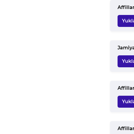
Affill
Yukl
Jamiya
Yukl
Affill
Yukl
Affill