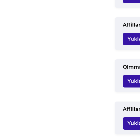
Affill
Yukl
Qimmat
Yukl
Affill
Yukl