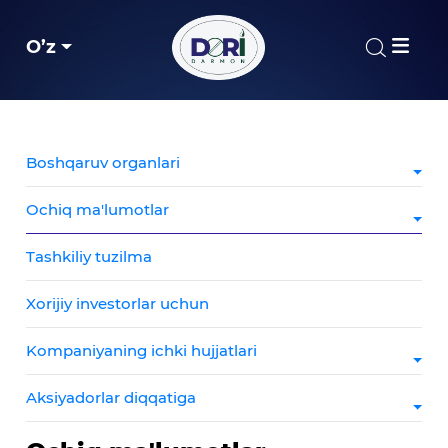
O’z
Boshqaruv organlari
Ochiq ma'lumotlar
Tashkiliy tuzilma
Xorijiy investorlar uchun
Kompaniyaning ichki hujjatlari
Aksiyadorlar diqqatiga