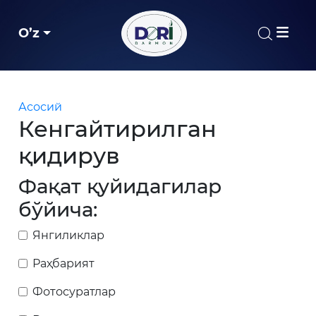
O’z
Асосий
Кенгайтирилган
қидирув
Фақат қуйидагилар
бўйича:
Янгиликлар
Раҳбарият
Фотосуратлар