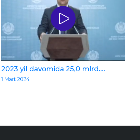
2023 yil davomida 25,0 mlrd.
soʼmlik dori vositalari bepul berildi
1 Mart 2024