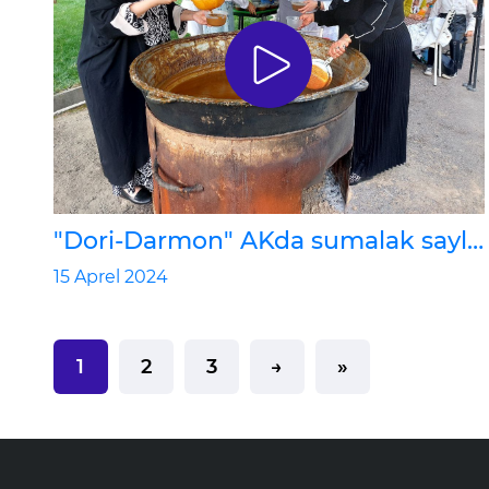
"Dori-Darmon" AKda sumalak sayli
- 2024
15 Aprel 2024
1
2
3
→
»