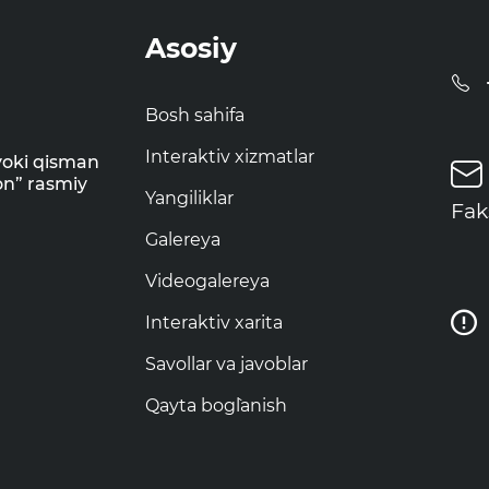
Asosiy
Bosh sahifa
Interaktiv xizmatlar
yoki qisman
on” rasmiy
Yangiliklar
Fak
Galereya
Videogalereya
Interaktiv xarita
Savollar va javoblar
Qayta bog`lanish