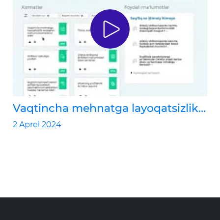
Vaqtincha mehnatga layoqatsizlik
varaqacini onlayn yuklab olishni
2 Aprel 2024
bilasizmi?