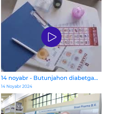
14 noyabr - Butunjahon diabetga
qarshi kurash kuni
14 Noyabr 2024