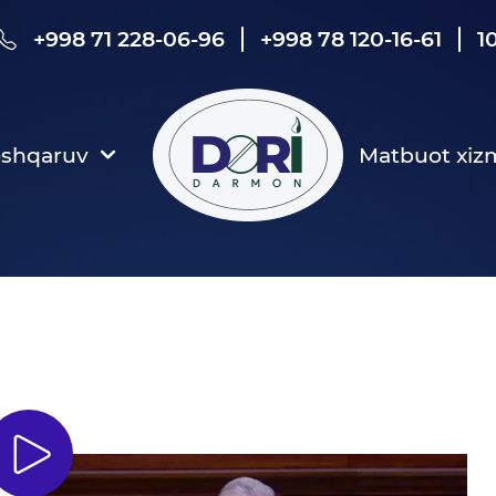
+998 71 228-06-96
+998 78 120-16-61
1
oshqaruv
Matbuot xiz