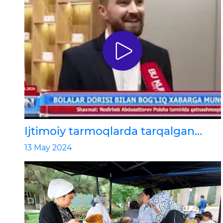
Ijtimoiy tarmoqlarda tarqalgan
Rinotin Kids haqidagi barcha
13 May 2024
xabarlar feyk boʼlib chiqdi