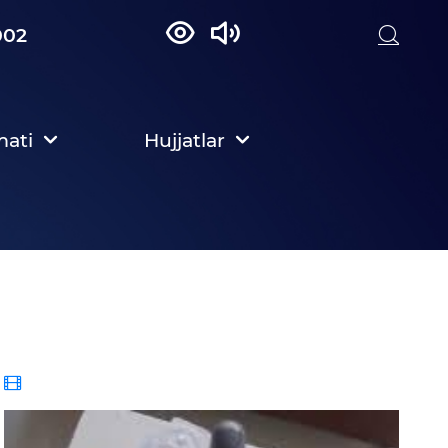
002
mati
Hujjatlar