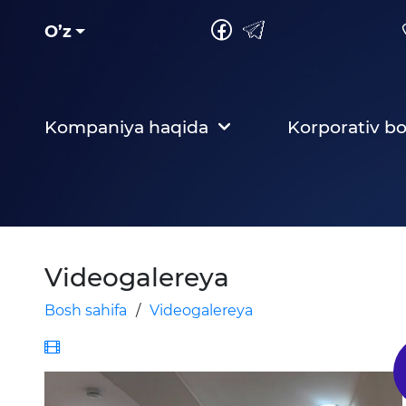
O’z
Kompaniya haqida
Korporativ b
Videogalereya
Bosh sahifa
/
Videogalereya