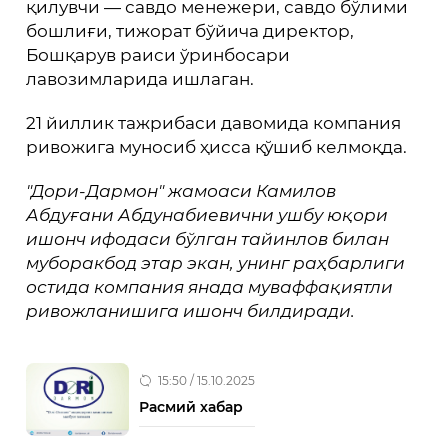
қилувчи — савдо менежери, савдо бўлими
бошлиғи, тижорат бўйича директор,
Бошқарув раиси ўринбосари
лавозимларида ишлаган.
21 йиллик тажрибаси давомида компания
ривожига муносиб ҳисса қўшиб келмоқда.
"Дори-Дармон" жамоаси Камилов
Абдуғани Абдунабиевични ушбу юқори
ишонч ифодаси бўлган тайинлов билан
муборакбод этар экан, унинг раҳбарлиги
остида компания янада муваффақиятли
ривожланишига ишонч билдиради.
15:50 / 15.10.2025
Расмий хабар