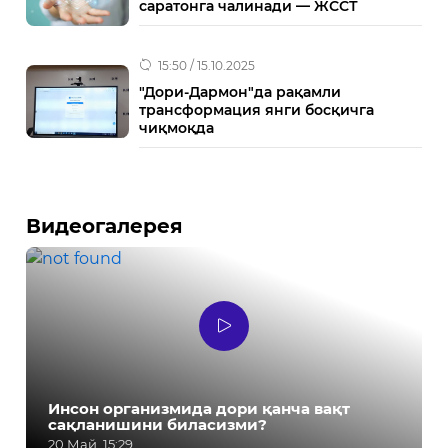
саратонга чалинади — ЖССТ
15:50 / 15.10.2025
"Дори-Дармон"да рақамли
трансформация янги босқичга
чиқмоқда
Видеогалерея
Инсон организмида дори қанча вақт
сақланишини биласизми?
20 Май, 15:29