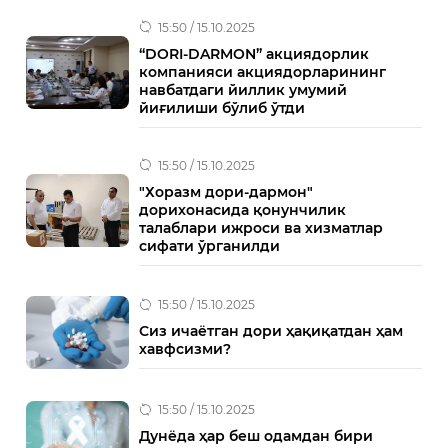
15:50 / 15.10.2025
“DORI-DARMON” акциядорлик
компанияси акциядорларининг
навбатдаги йиллик умумий
йиғилиши бўлиб ўтди
15:50 / 15.10.2025
"Хоразм дори-дармон"
дорихонасида қонунчилик
талаблари ижроси ва хизматлар
сифати ўрганилди
15:50 / 15.10.2025
Сиз ичаётган дори ҳақиқатдан ҳам
хавфсизми?
15:50 / 15.10.2025
Дунёда ҳар беш одамдан бири