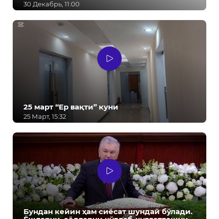
30 Декабрь, 11:00
25 март “Ер вақти” куни
25 Март, 15:32
Бундан кейин ҳам сиёсат шундай бўлади.