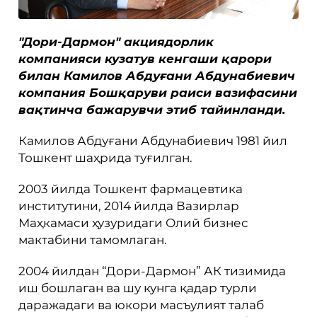
"Дори-Дармон" акциядорлик
компанияси кузатув кенгаши қарори
билан Камилов Абдуғани Абдунабиевич
компания Бошқаруви раиси вазифасини
вақтинча бажарувчи этиб тайинланди.
Камилов Абдуғани Абдунабиевич 1981 йил
Тошкент шаҳрида туғилган.
2003 йилда Тошкент фармацевтика
институтини, 2014 йилда Вазирлар
Маҳкамаси ҳузуридаги Олий бизнес
мактабини тамомлаган.
2004 йилдан “Дори-Дармон” АК тизимида
иш бошлаган ва шу кунга қадар турли
даражадаги ва юкори масъулият талаб