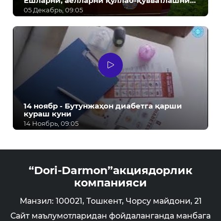
Ёшларни, аёлларни қўллаб-қувватлашни
давом эттирамиз! - Ш.М. Мирзиёев
05 Декабрь, 09:05
14 ноябр - Бутунжаҳон диабетга қарши
кураш куни
14 Ноябрь, 09:05
“Dori-Darmon”акциядорлик
компанияси
Манзил: 100021, Тошкент, Чорсу майдони, 21
Сайт маълумотларидан фойдаланганда манбага