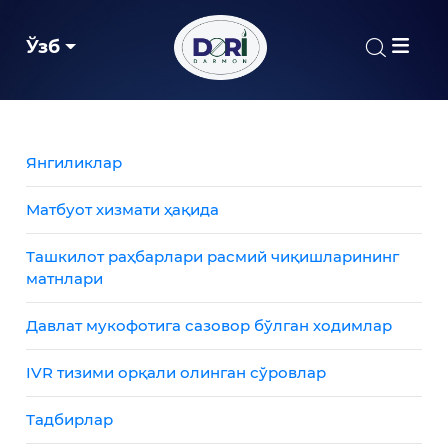
Ўзб
Янгиликлар
Матбуот хизмати ҳақида
Ташкилот раҳбарлари расмий чиқишларининг
матнлари
Давлат мукофотига сазовор бўлган ходимлар
IVR тизими орқали олинган сўровлар
Тадбирлар