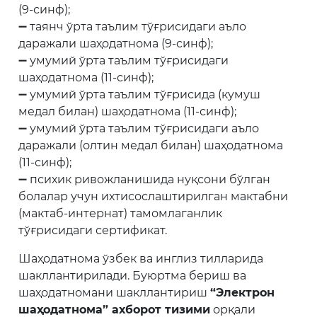
(9-синф);
➖ таянч ўрта таълим тўғрисидаги аъло
даражали шаҳодатнома (9-синф);
➖ умумий ўрта таълим тўғрисидаги
шаҳодатнома (11-синф);
➖ умумий ўрта таълим тўғрисида (кумуш
медал билан) шаҳодатнома (11-синф);
➖ умумий ўрта таълим тўғрисидаги аъло
даражали (олтин медал билан) шаҳодатнома
(11-синф);
➖ психик ривожланишида нуқсони бўлган
болалар учун ихтисослаштирилган мактабни
(мактаб-интернат) тамомлаганлик
тўғрисидаги сертификат.
Шаҳодатнома ўзбек ва инглиз тилларида
шакллантирилади. Буюртма бериш ва
шаҳодатномани шакллантириш
“Электрон
шаҳодатнома” ахборот тизими
орқали