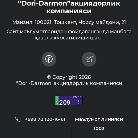
“Dori-Darmon”акциядорлик
компанияси
Манзил: 100021, Тошкент, Чорсу майдони, 21
Сайт маълумотларидан фойдаланганда манбага
ҳавола кўрсатилиши шарт
© Copyright 2026
“Dori-Darmon”акциядорлик компанияси
+998 78 120-16-61
Маълумот линияси
1002