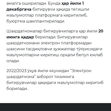
амалга оширилади. Бунда
ҳар йили 1
декабргача
битирувчи ҳақида тегишли
маълумотлар платформага киритилиб,
буюртма шакллантирилади.
Шаҳодатномалар битирувчиларга ҳар йили
20
июнга қадар
берилади. Битирувчилар
шаҳодатномани электрон платформадан
шахсини тасдиқловчи ҳужжатлар тўғрисидаги
маълумотларни киритиш орқали бепул юклаб
олади.
2022/2023 ўқув йили якунидан “Электрон
шаҳодатнома” ахборот тизимига
битирувчилар ҳақидаги маълумотлар киритиб
борилади.