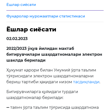
Ёшлар сиёсати
Фуқаролар мурожаатлари статистикаси
Ёшлар сиёсати
02.02.2023
2022/2023 ўқув йилидан мактаб
битирувчилари шаҳодатномалари электрон
шаклда берилади
Ҳукумат қарори билан Умумий ўрта таълим
тўғрисидаги электрон шаҳодатномаларни
бериш тартиби ҳақидаги низом
тасдиқланди
.
Битирувчиларга қуйидаги турдаги
шаҳодатномалар берилади:
➖ таянч ўрта таълим тўғрисида шаҳодатнома