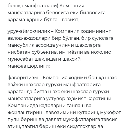
бошқа манфаатлари) Компания
манфаатларига бевосита ёки билвосита
қарама-қарши бўлган вазият;
уруғ-аймоқчилик – Компания ходимининг
авлод-аждодлари бир бўлган, бир сулолага
мансублик асосида учинчи шахсларга
нисбатан субъектив, имтиёзли ва нохолис
муносабат шаклидаги шахсий
манфаатдорлиги;
фаворитизм – Компания ходими бошқа шахс
ва/ёки шахслар гуруҳи манфаатларига
қараганда битта шахс ёки шахслар гуруҳи
манфаатларига устувор аҳамият қаратиши,
Компанияда кадрларни танлаш ва
жойлаштириш, лавозимини кўтариш, мукофот
пули бериш ва давлат мукофотларига тавсия
этиш, таътил бериш ёки сиҳатгоҳлар ва