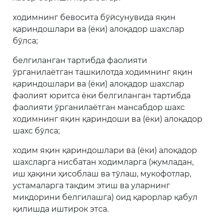
ходимнинг бевосита бўйсунувида яқин
қариндошлари ва (ёки) алоқадор шахслар
бўлса;
белгиланган тартибда фаолияти
ўрганилаётган ташкилотда ходимнинг яқин
қариндошлари ва (ёки) алоқадор шахслар
фаолият юритса ёки белгиланган тартибда
фаолияти ўрганилаётган мансабдор шахс
ходимнинг яқин қариндоши ва (ёки) алоқадор
шахс бўлса;
ходим яқин қариндошлари ва (ёки) алоқадор
шахсларга нисбатан ходимларга (жумладан,
иш ҳақини ҳисоблаш ва тўлаш, мукофотлар,
устамаларга тақдим этиш ва уларнинг
миқдорини белгилашга) оид қарорлар қабул
қилишда иштирок этса.