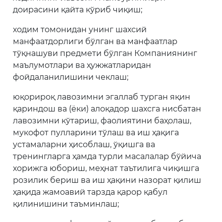
доирасини қайта кўриб чиқиш;
ходим томонидан унинг шахсий
манфаатдорлиги бўлган ва манфаатлар
тўқнашуви предмети бўлган Компаниянинг
маълумотлари ва ҳужжатларидан
фойдаланилишини чеклаш;
юқорироқ лавозимни эгаллаб турган яқин
қариндош ва (ёки) алоқадор шахсга нисбатан
лавозимни кўтариш, фаолиятини баҳолаш,
мукофот пулларини тўлаш ва иш ҳақига
устамаларни ҳисоблаш, ўқишга ва
тренингларга ҳамда турли масалалар бўйича
хорижга юбориш, меҳнат таътилига чиқишга
розилик бериш ва иш ҳақини назорат қилиш
ҳақида жамоавий тарзда қарор қабул
қилинишини таъминлаш;