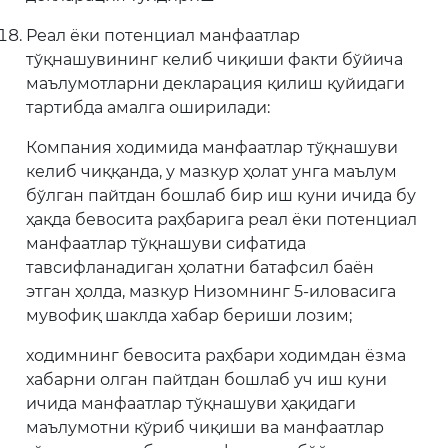
Реал ёки потенциал манфаатлар
тўқнашувининг келиб чиқиши факти бўйича
маълумотларни декларация қилиш қуйидаги
тартибда амалга оширилади:
Компания ходимида манфаатлар тўқнашуви
келиб чиққанда, у мазкур ҳолат унга маълум
бўлган пайтдан бошлаб бир иш куни ичида бу
ҳақда бевосита раҳбарига реал ёки потенциал
манфаатлар тўқнашуви сифатида
тавсифланадиган ҳолатни батафсил баён
этган ҳолда, мазкур Низомнинг 5-иловасига
мувофиқ шаклда хабар бериши лозим;
ходимнинг бевосита раҳбари ходимдан ёзма
хабарни олган пайтдан бошлаб уч иш куни
ичида манфаатлар тўқнашуви ҳақидаги
маълумотни кўриб чиқиши ва манфаатлар