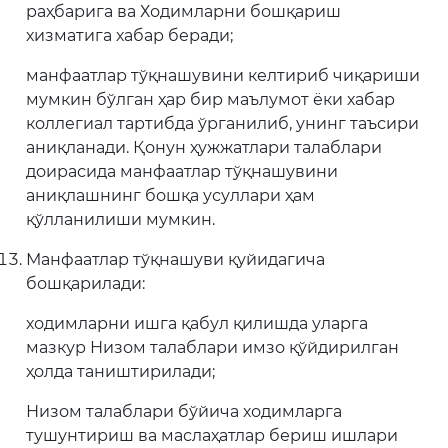
раҳбарига ва Ходимларни бошқариш
хизматига хабар беради;
манфаатлар тўқнашувини келтириб чиқариши
мумкин бўлган ҳар бир маълумот ёки хабар
коллегиал тартибда ўрганилиб, унинг таъсири
аниқланади. Қонун ҳужжатлари талаблари
доирасида манфаатлар тўқнашувини
аниқлашнинг бошқа усуллари ҳам
қўлланилиши мумкин.
Манфаатлар тўқнашуви қуйидагича
бошқарилади:
ходимларни ишга қабул қилишда уларга
мазкур Низом талаблари имзо қўйдирилган
ҳолда таништирилади;
Низом талаблари бўйича ходимларга
тушунтириш ва маслаҳатлар бериш ишлари