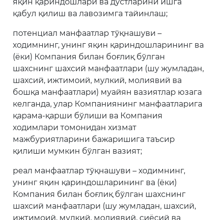
яқин қариндошлари ва дўстларини ишга
қабул қилиш ва лавозимга тайинлаш;
потенциал манфаатлар тўқнашуви –
ходимнинг, унинг яқин қариндошларининг ва
(ёки) Компания билан боғлиқ бўлган
шахснинг шахсий манфаатлари (шу жумладан,
шахсий, ижтимоий, мулкий, молиявий ва
бошқа манфаатлари) муайян вазиятлар юзага
келганда, улар Компаниянинг манфаатларига
қарама-қарши бўлиши ва Компания
ходимлари томонидан хизмат
мажбуриятларини бажаришига таъсир
қилиши мумкин бўлган вазият;
реал манфаатлар тўқнашуви – ходимнинг,
унинг яқин қариндошларининг ва (ёки)
Компания билан боғлиқ бўлган шахснинг
шахсий манфаатлари (шу жумладан, шахсий,
ижтимоий, мулкий, молиявий, сиёсий ва