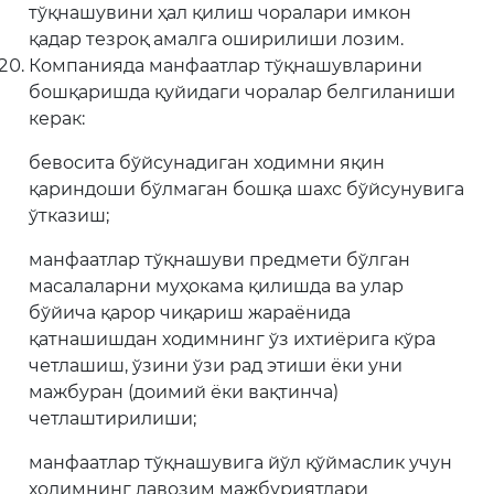
тўқнашувини ҳал қилиш чоралари имкон
қадар тезроқ амалга оширилиши лозим.
Компанияда манфаатлар тўқнашувларини
бошқаришда қуйидаги чоралар белгиланиши
керак:
бевосита бўйсунадиган ходимни яқин
қариндоши бўлмаган бошқа шахс бўйсунувига
ўтказиш;
манфаатлар тўқнашуви предмети бўлган
масалаларни муҳокама қилишда ва улар
бўйича қарор чиқариш жараёнида
қатнашишдан ходимнинг ўз ихтиёрига кўра
четлашиш, ўзини ўзи рад этиши ёки уни
мажбуран (доимий ёки вақтинча)
четлаштирилиши;
манфаатлар тўқнашувига йўл қўймаслик учун
ходимнинг лавозим мажбуриятлари