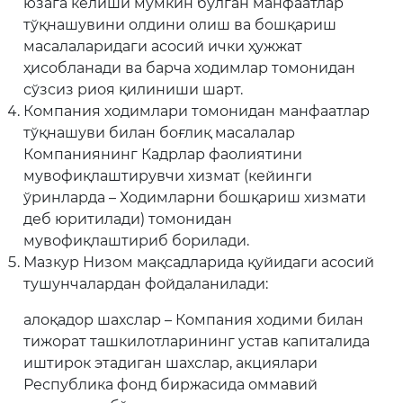
юзага келиши мумкин бўлган манфаатлар
тўқнашувини олдини олиш ва бошқариш
масалаларидаги асосий ички ҳужжат
ҳисобланади ва барча ходимлар томонидан
сўзсиз риоя қилиниши шарт.
Компания ходимлари томонидан манфаатлар
тўқнашуви билан боғлиқ масалалар
Компаниянинг Кадрлар фаолиятини
мувофиқлаштирувчи хизмат (кейинги
ўринларда – Ходимларни бошқариш хизмати
деб юритилади) томонидан
мувофиқлаштириб борилади.
Мазкур Низом мақсадларида қуйидаги асосий
тушунчалардан фойдаланилади:
алоқадор шахслар – Компания ходими билан
тижорат ташкилотларининг устав капиталида
иштирок этадиган шахслар, акциялари
Республика фонд биржасида оммавий