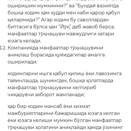
оширишим мумкинми?” ва “Бундай вазиятда
бошқа ходим ҳам худди мен каби қарор қабул
қилармиди?” Агар ходим бу саволлардан
биттасига бўлса ҳам “Йўқ” деб жавоб берса,
манфаатлар тўқнашуви мавжудлиги хатари
юзага келади.
Компанияда манфаатлар тўқнашувини
аниқлаш борасида қуйидагилар амалга
оширилади:
ходимларни ишга қабул қилиш ёки лавозимга
тайинлашда, шунингдек, бошқа ҳолатларда
манфаатлар тўқнашувини келтириб
чиқарувчи ахборот жамланади;
ҳар бир ходим мансаб ёки хизмат
мажбуриятларини бажаришида юзага келган
ёки юзага келиши мумкин бўлган манфаатлар
тўқнашуви ҳолатини аниқлайди ҳамда ўзининг