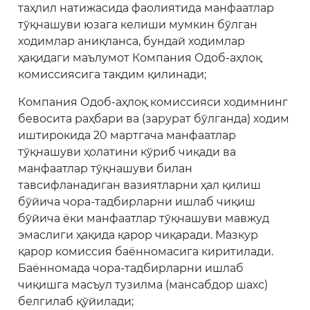
таҳлил натижасида фаолиятида манфаатлар
тўқнашуви юзага келиши мумкин бўлган
ходимлар аниқланса, бундай ходимлар
ҳақидаги маълумот Компания Одоб-аҳлоқ
комиссиясига тақдим қилинади;
Компания Одоб-аҳлоқ комиссияси ходимнинг
бевосита раҳбари ва (зарурат бўлганда) ходим
иштирокида 20 мартгача манфаатлар
тўқнашуви ҳолатини кўриб чиқади ва
манфаатлар тўқнашуви билан
тавсифланадиган вазиятларни ҳал қилиш
бўйича чора-тадбирларни ишлаб чиқиш
бўйича ёки манфаатлар тўқнашуви мавжуд
эмаслиги ҳақида қарор чиқаради. Мазкур
қарор комиссия баённомасига киритилади.
Баённомада чора-тадбирларни ишлаб
чиқишга масъул тузилма (мансабдор шахс)
белгилаб қўйилади;