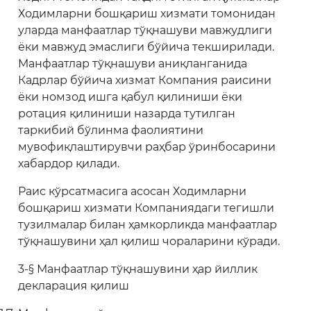
Ходимларни бошқариш хизмати томонидан
уларда манфаатлар тўқнашуви мавжудлиги
ёки мавжуд эмаслиги бўйича текширилади.
Манфаатлар тўқнашуви аниқланганида
Кадрлар бўйича хизмат Компания раисини
ёки номзод ишга қабул қилиниши ёки
ротация қилиниши назарда тутилган
таркибий бўлинма фаолиятини
мувофиқлаштирувчи раҳбар ўринбосарини
хабардор қилади.
Раис кўрсатмасига асосан Ходимларни
бошқариш хизмати Компаниядаги тегишли
тузилмалар билан ҳамкорликда манфаатлар
тўқнашувини ҳал қилиш чораларини кўради.
3-§ Манфаатлар тўқнашувини ҳар йиллик
декларация қилиш