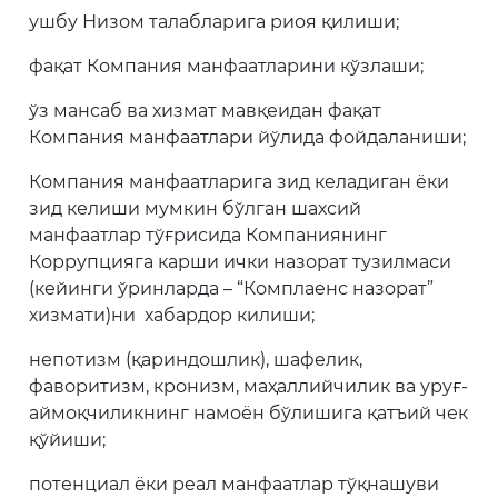
ушбу Низом талабларига риоя қилиши;
фақат Компания манфаатларини кўзлаши;
ўз мансаб ва хизмат мавқеидан фақат
Компания манфаатлари йўлида фойдаланиши;
Компания манфаатларига зид келадиган ёки
зид келиши мумкин бўлган шахсий
манфаатлар тўғрисида Компаниянинг
Коррупцияга карши ички назорат тузилмаси
(кейинги ўринларда – “Комплаенс назорат”
хизмати)ни хабардор килиши;
непотизм (қариндошлик), шафелик,
фаворитизм, кронизм, маҳаллийчилик ва уруғ-
аймоқчиликнинг намоён бўлишига қатъий чек
қўйиши;
потенциал ёки реал манфаатлар тўқнашуви