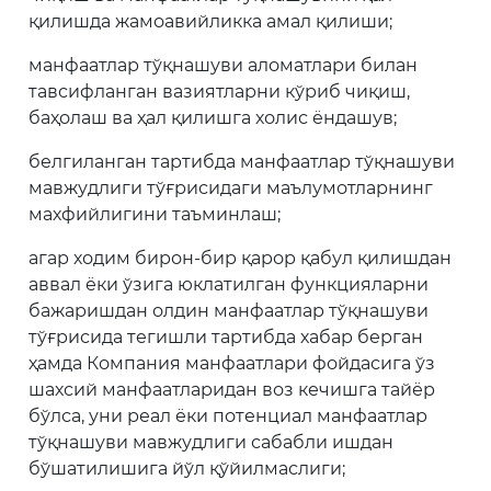
қилишда жамоавийликка амал қилиши;
манфаатлар тўқнашуви аломатлари билан
тавсифланган вазиятларни кўриб чиқиш,
баҳолаш ва ҳал қилишга холис ёндашув;
белгиланган тартибда манфаатлар тўқнашуви
мавжудлиги тўғрисидаги маълумотларнинг
махфийлигини таъминлаш;
агар ходим бирон-бир қарор қабул қилишдан
аввал ёки ўзига юклатилган функцияларни
бажаришдан олдин манфаатлар тўқнашуви
тўғрисида тегишли тартибда хабар берган
ҳамда Компания манфаатлари фойдасига ўз
шахсий манфаатларидан воз кечишга тайёр
бўлса, уни реал ёки потенциал манфаатлар
тўқнашуви мавжудлиги сабабли ишдан
бўшатилишига йўл қўйилмаслиги;