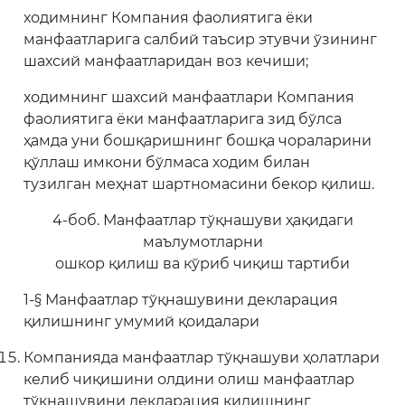
ходимнинг Компания фаолиятига ёки
манфаатларига салбий таъсир этувчи ўзининг
шахсий манфаатларидан воз кечиши;
ходимнинг шахсий манфаатлари Компания
фаолиятига ёки манфаатларига зид бўлса
ҳамда уни бошқаришнинг бошқа чораларини
қўллаш имкони бўлмаса ходим билан
тузилган меҳнат шартномасини бекор қилиш.
4-боб. Манфаатлар тўқнашуви ҳақидаги
маълумотларни
ошкор қилиш ва кўриб чиқиш тартиби
1-§ Манфаатлар тўқнашувини декларация
қилишнинг умумий қоидалари
Компанияда манфаатлар тўқнашуви ҳолатлари
келиб чиқишини олдини олиш манфаатлар
тўқнашувини декларация қилишнинг