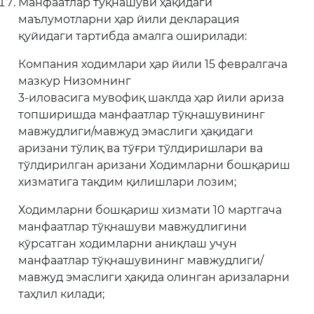
Манфаатлар тўқнашуви ҳақидаги
маълумотларни ҳар йили декларация
қуйидаги тартибда амалга оширилади:
Компания ходимлари ҳар йили 15 февралгача
мазкур Низомнинг
3-иловасига мувофиқ шаклда ҳар йили ариза
топширишда манфаатлар тўқнашувининг
мавжудлиги/мавжуд эмаслиги ҳақидаги
аризани тўлиқ ва тўғри тўлдиришлари ва
тўлдирилган аризани Ходимларни бошқариш
хизматига тақдим қилишлари лозим;
Ходимларни бошқариш хизмати 10 мартгача
манфаатлар тўқнашуви мавжудлигини
кўрсатган ходимларни аниқлаш учун
манфаатлар тўқнашувининг мавжудлиги/
мавжуд эмаслиги ҳақида олинган аризаларни
таҳлил килади;