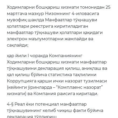
Ходимларни бошқариш хизмати томонидан 25
мартгача мазкур Низомнинг 4-иловасига
мувофиқ шаклда Манфаатлар тўқнашуви
ҳолатлари реестрига киритиладиган
манфаатлар тўқнашуви ҳолатлари ҳақидаги
электрон маълумотларни жамлайди ва
сақлайди;
ҳар йили I чоракда Компаниянинг
Ходимларни бошқариш хизмати манфаатлар
тўқнашувини декларация қилиш, аниқлаш ва
ҳал қилиш бўйича статистика таҳлилини
Коррупцияга қарши ички назорат тузилмаси
(кейинги ўринларда – “Комплаенс назорат”
хизмати) ва Компания раисига киритади.
4-§ Реал ёки потенциал манфаатлар
тўқнашувининг келиб чиқиш факти бўйича
декларация тўлдириш