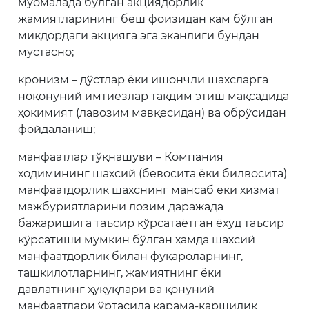
муомалада бўлган акциядорлик
жамиятларининг беш фоизидан кам бўлган
миқдордаги акцияга эга эканлиги бундан
мустасно;
кронизм – дўстлар ёки ишончли шахсларга
ноқонуний имтиёзлар тақдим этиш мақсадида
ҳокимият (лавозим мавқесидан) ва обрўсидан
фойдаланиш;
манфаатлар тўқнашуви – Компания
ходимининг шахсий (бевосита ёки билвосита)
манфаатдорлик шахснинг мансаб ёки хизмат
мажбуриятларини лозим даражада
бажаришига таъсир кўрсатаётган ёхуд таъсир
кўрсатиши мумкин бўлган ҳамда шахсий
манфаатдорлик билан фуқароларнинг,
ташкилотларнинг, жамиятнинг ёки
давлатнинг ҳуқуқлари ва қонуний
манфаатлари ўртасида қарама-қаршилик