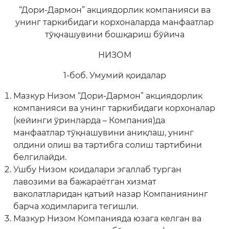
“Дори-Дармон” акциядорлик компанияси ва
унинг таркибидаги корхоналарда манфаатлар
тўқнашувини бошқариш бўйича
НИЗОМ
1-боб. Умумий қоидалар
Мазкур Низом “Дори-Дармон” акциядорлик
компанияси ва унинг таркибидаги корхоналар
(кейинги ўринларда – Компания)да
манфаатлар тўқнашувини аниқлаш, унинг
олдини олиш ва тартибга солиш тартибини
белгилайди.
Ушбу Низом қоидалари эгаллаб турган
лавозими ва бажараётган хизмат
ваколатларидан қатъий назар Компаниянинг
барча ходимларига тегишли.
Мазкур Низом Компанияда юзага келган ва