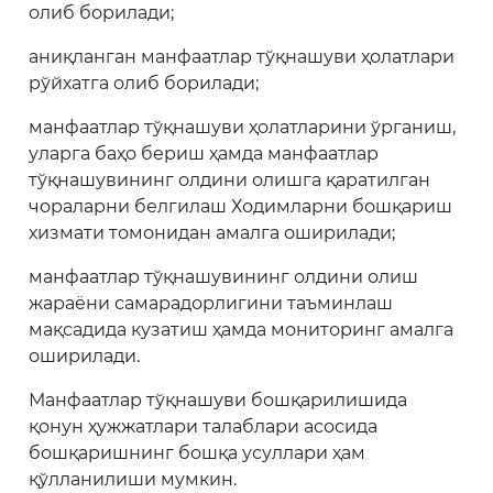
олиб борилади;
аниқланган манфаатлар тўқнашуви ҳолатлари
рўйхатга олиб борилади;
манфаатлар тўқнашуви ҳолатларини ўрганиш,
уларга баҳо бериш ҳамда манфаатлар
тўқнашувининг олдини олишга қаратилган
чораларни белгилаш Ходимларни бошқариш
хизмати томонидан амалга оширилади;
манфаатлар тўқнашувининг олдини олиш
жараёни самарадорлигини таъминлаш
мақсадида кузатиш ҳамда мониторинг амалга
оширилади.
Манфаатлар тўқнашуви бошқарилишида
қонун ҳужжатлари талаблари асосида
бошқаришнинг бошқа усуллари ҳам
қўлланилиши мумкин.