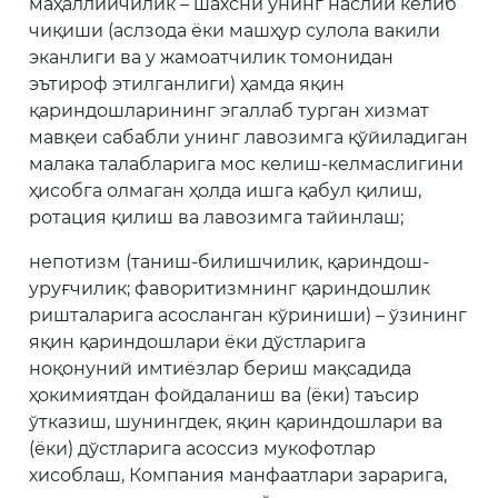
маҳаллийчилик – шахсни унинг наслий келиб
чиқиши (аслзода ёки машҳур сулола вакили
эканлиги ва у жамоатчилик томонидан
эътироф этилганлиги) ҳамда яқин
қариндошларининг эгаллаб турган хизмат
мавқеи сабабли унинг лавозимга қўйиладиган
малака талабларига мос келиш-келмаслигини
ҳисобга олмаган ҳолда ишга қабул қилиш,
ротация қилиш ва лавозимга тайинлаш;
непотизм (таниш-билишчилик, қариндош-
уруғчилик; фаворитизмнинг қариндошлик
ришталарига асосланган кўриниши) – ўзининг
яқин қариндошлари ёки дўстларига
ноқонуний имтиёзлар бериш мақсадида
ҳокимиятдан фойдаланиш ва (ёки) таъсир
ўтказиш, шунингдек, яқин қариндошлари ва
(ёки) дўстларига асоссиз мукофотлар
хисоблаш, Компания манфаатлари зарарига,