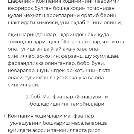
шафелик – Компания ходимининг лавозими
юқорироқ бўлган бошқа ходим томонидан
қулай меҳнат шароитларини яратиб бериш
шаклидаги ҳимояси, уни ёқлаб ёнини олиши;
яқин қариндошлар – қариндош ёки қуда
томондан қариндош бўлган шахслар, яъни ота-
она, туғишган ва ўгай ака-ука ва опа-
сингиллар, эр-хотин, фарзанд, шу жумладан,
фарзандликка олинганлар, бобо, буви,
неваралар, шунингдек, эр-хотиннинг ота-
онаси, туғишган ва ўгай ака-ука ва опа-
сингиллари.
2-боб. Манфаатлар тўқнашувини
бошқаришнинг тамойиллари
Компания ходимлари манфаатлар
тўқнашувини бошқариш масалаларида
қуйидаги асосий тамойилларга риоя