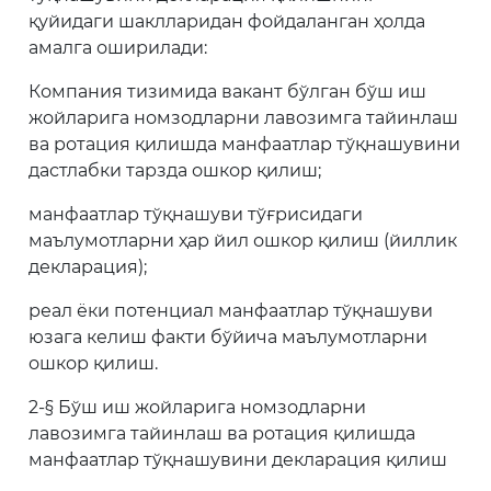
қуйидаги шаклларидан фойдаланган ҳолда
амалга оширилади:
Компания тизимида вакант бўлган бўш иш
жойларига номзодларни лавозимга тайинлаш
ва ротация қилишда манфаатлар тўқнашувини
дастлабки тарзда ошкор қилиш;
манфаатлар тўқнашуви тўғрисидаги
маълумотларни ҳар йил ошкор қилиш (йиллик
декларация);
реал ёки потенциал манфаатлар тўқнашуви
юзага келиш факти бўйича маълумотларни
ошкор қилиш.
2-§ Бўш иш жойларига номзодларни
лавозимга тайинлаш ва ротация қилишда
манфаатлар тўқнашувини декларация қилиш