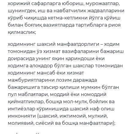
хорижий сафарларга юбориш, мурожаатлар,
шунингдек, иш ва навбатчилик жадвалларини
кўриб чиқишда кетма-кетликни йўлга қўйиш
билан боғлиқ вазиятларда тартибларга риоя
қилмаслик;
ходимнинг шахсий манфаатдорлиги – ходим
томонидан ўз хизмат вазифаларини бажариш
доирасида унинг яқин қариндоши ёки
ходимга алоқадор бўлган шахслар томонидан
ходимнинг мансаб ёки хизмат
мажбуриятларини лозим даражада
бажаришига таъсир қилиши мумкин бўлган
пул маблағлари, моддий ёки номоддий
қийматликлар, бошқа мол-мулк, бойлик ва
имтиёзлар кўринишида шахсий наф олиш
имконияти (шахсий, ижтимоий, мулкий,
молиявий, сиёсий ва бошқа манфаатлари);