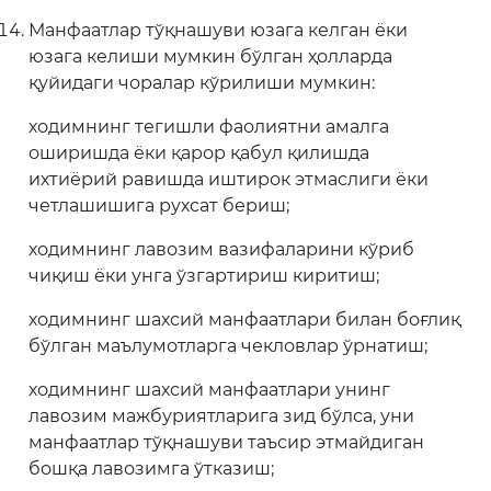
Манфаатлар тўқнашуви юзага келган ёки
юзага келиши мумкин бўлган ҳолларда
қуйидаги чоралар кўрилиши мумкин:
ходимнинг тегишли фаолиятни амалга
оширишда ёки қарор қабул қилишда
ихтиёрий равишда иштирок этмаслиги ёки
четлашишига рухсат бериш;
ходимнинг лавозим вазифаларини кўриб
чиқиш ёки унга ўзгартириш киритиш;
ходимнинг шахсий манфаатлари билан боғлиқ
бўлган маълумотларга чекловлар ўрнатиш;
ходимнинг шахсий манфаатлари унинг
лавозим мажбуриятларига зид бўлса, уни
манфаатлар тўқнашуви таъсир этмайдиган
бошқа лавозимга ўтказиш;