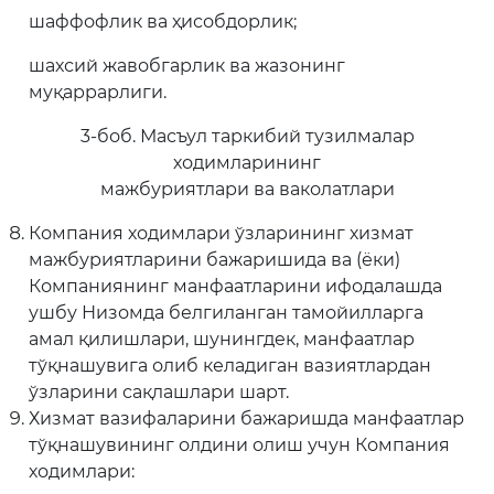
шаффофлик ва ҳисобдорлик;
шахсий жавобгарлик ва жазонинг
муқаррарлиги.
3-боб. Масъул таркибий тузилмалар
ходимларининг
мажбуриятлари ва ваколатлари
Компания ходимлари ўзларининг хизмат
мажбуриятларини бажаришида ва (ёки)
Компаниянинг манфаатларини ифодалашда
ушбу Низомда белгиланган тамойилларга
амал қилишлари, шунингдек, манфаатлар
тўқнашувига олиб келадиган вазиятлардан
ўзларини сақлашлари шарт.
Хизмат вазифаларини бажаришда манфаатлар
тўқнашувининг олдини олиш учун Компания
ходимлари: