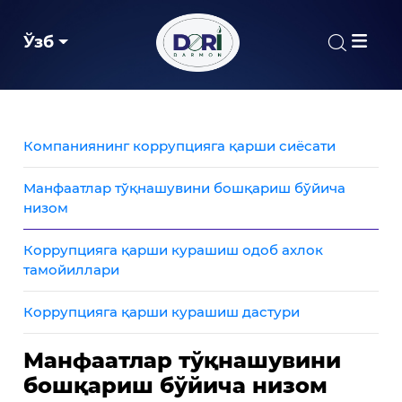
Ўзб
Компаниянинг коррупцияга қарши сиёсати
Манфаатлар тўқнашувини бошқариш бўйича
низом
Коррупцияга қарши курашиш одоб ахлок
тамойиллари
Коррупцияга қарши курашиш дастури
Манфаатлар тўқнашувини
бошқариш бўйича низом