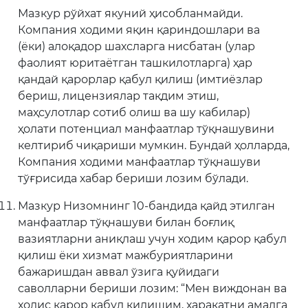
Мазкур рўйхат якуний ҳисобланмайди.
Компания ходими яқин қариндошлари ва
(ёки) алоқадор шахсларга нисбатан (улар
фаолият юритаётган ташкилотларга) ҳар
қандай қарорлар қабул қилиш (имтиёзлар
бериш, лицензиялар тақдим этиш,
маҳсулотлар сотиб олиш ва шу кабилар)
ҳолати потенциал манфаатлар тўқнашувини
келтириб чиқариши мумкин. Бундай ҳолларда,
Компания ходими манфаатлар тўқнашуви
тўғрисида хабар бериши лозим бўлади.
Мазкур Низомнинг 10-бандида қайд этилган
манфаатлар тўқнашуви билан боғлиқ
вазиятларни аниқлаш учун ходим қарор қабул
қилиш ёки хизмат мажбуриятларини
бажаришдан аввал ўзига қуйидаги
саволларни бериши лозим: “Мен виждонан ва
холис қарор қабул қилишим, ҳаракатни амалга