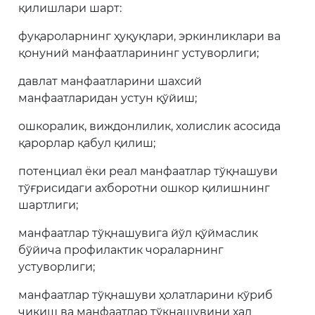
қилишлари шарт:
фуқароларнинг ҳуқуқлари, эркинликлари ва
қонуний манфаатларининг устуворлиги;
давлат манфаатларини шахсий
манфаатларидан устун қўйиш;
ошкоралик, виждонлилик, холислик асосида
қарорлар қабул қилиш;
потенциал ёки реал манфаатлар тўқнашуви
тўғрисидаги ахборотни ошкор қилишнинг
шартлиги;
манфаатлар тўқнашувига йўл қўймаслик
бўйича профилактик чораларнинг
устуворлиги;
манфаатлар тўқнашуви ҳолатларини кўриб
чиқиш ва манфаатлар тўқнашувини ҳал