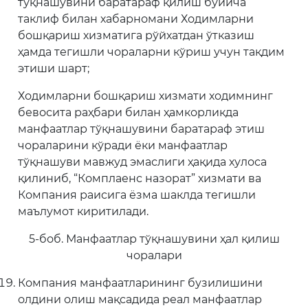
тўқнашувини баратараф қилиш бўйича
таклиф билан хабарномани Ходимларни
бошқариш хизматига рўйхатдан ўтказиш
ҳамда тегишли чораларни кўриш учун тақдим
этиши шарт;
Ходимларни бошқариш хизмати ходимнинг
бевосита раҳбари билан ҳамкорликда
манфаатлар тўқнашувини баратараф этиш
чораларини кўради ёки манфаатлар
тўқнашуви мавжуд эмаслиги ҳақида хулоса
қилиниб, “Комплаенс назорат” хизмати ва
Компания раисига ёзма шаклда тегишли
маълумот киритилади.
5-боб. Манфаатлар тўқнашувини ҳал қилиш
чоралари
Компания манфаатларининг бузилишини
олдини олиш мақсадида реал манфаатлар