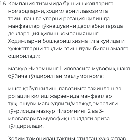
Компания тизимида бўш иш жойларига
номзодларни, ходимларни лавозимга
тайинлаш ва уларни ротация қилишда
манфаатлар тўқнашувини дастлабки тарзда
декларация қилиш компаниянинг
Ходимларни бошқариш хизматига қуйидаги
ҳужжатларни тақдим этиш йўли билан амалга
оширилади:
мазкур Низомнинг 1-иловасига мувофиқ шакл
бўйича тўлдирилган маълумотнома;
ишга қабул қилиш, лавозимга тайинлаш ва
ротация қилиш жараёнида манфаатлар
тўқнашуви мавжудлиги/мавжуд эмаслиги
тўғрисида мазкур Низомнинг 2 ва 3-
иловаларига мувофиқ шаклдаги ариза
тўлдирилади.
Ходим томонидан тақдим этилган ҳужжатлар