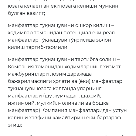
юзага келаётган ёки юзага келиши мумкин
бўлган вазият;
манфаатлар тўқнашувини ошкор қилиш –
ходимлар томонидан потенциал ёки реал
манфаатлар тўқнашуви тўғрисида эълон
қилиш тартиб-таомили;
манфаатлар тўқнашувини тартибга солиш –
Компания томонидан ходимларнинг хизмат
мажбуриятлари лозим даражада
бажарилмаслиги ҳолати ва (ёки) манфаатлар
тўқнашуви юзага келганда уларнинг
манфаатлари (шу жумладан, шахсий,
ижтимоий, мулкий, молиявий ва бошқа
манфаатлар) Компания манфаатларидан устун
келиши хавфини камайтириш ёки бартараф
этиш;