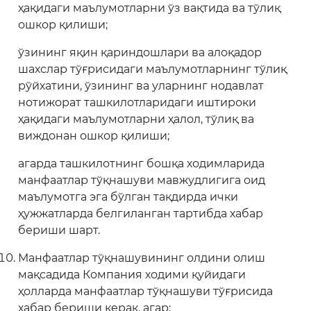
ҳақидаги маълумотларни ўз вақтида ва тўлиқ
ошкор қилиши;
ўзининг яқин қариндошлари ва алоқадор
шахслар тўғрисидаги маълумотларнинг тўлиқ
рўйхатини, ўзининг ва уларнинг нодавлат
нотижорат ташкилотларидаги иштироки
ҳақидаги маълумотларни ҳалол, тўлиқ ва
виждонан ошкор қилиши;
агарда ташкилотнинг бошқа ходимларида
манфаатлар тўқнашуви мавжудлигига оид
маълумотга эга бўлган тақдирда ички
ҳужжатларда белгиланган тартибда хабар
бериши шарт.
Манфаатлар тўқнашувининг олдини олиш
мақсадида Компания ходими қуйидаги
ҳолларда манфаатлар тўқнашуви тўғрисида
хабар бериши керак, агар: