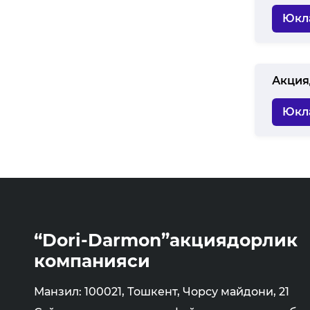
Юкл
Акция
Юкл
“Dori-Darmon”акциядорлик
компанияси
Манзил: 100021, Тошкент, Чорсу майдони, 21