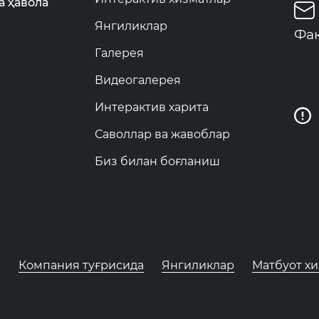
а ҳавола
Янгиликлар
Фак
Галерея
Видеогалерея
Интерактив харита
Саволлар ва жавоблар
Биз билан боғланиш
Компания туғрисида
Янгиликлар
Матбуот х