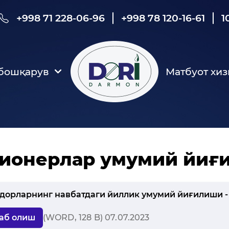
+998 71 228-06-96
+998 78 120-16-61
1
 бошқарув
Матбуот хиз
ионерлар умумий йиғ
дорларнинг навбатдаги йиллик умумий йиғилиши -
аб олиш
(WORD, 128 B) 07.07.2023