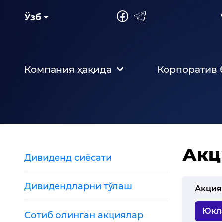
Ўзб
Компания ҳақида
Корпоратив
Акц
Дивиденд сиёсати
Дивидендларни тўлаш
Акция
Юкл
Сотиб олинган акциялар