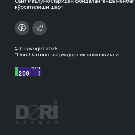
Сайт маълумотларидан фойдаланганда манбаг
кўрсатилиши шарт
© Copyright 2026
“Dori-Darmon”акциядорлик компанияси