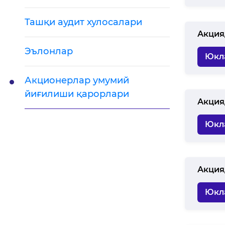
Ташқи аудит хулосалари
Акция
Эълонлар
Юкл
Акционерлар умумий
йиғилиши қарорлари
Акция
Юкл
Акция
Юкл