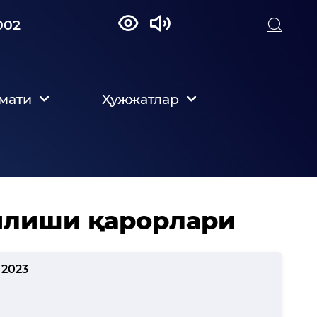
002
мати
Ҳужжатлар
илиши қарорлари
 2023