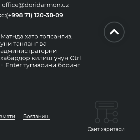
office@doridarmon.uz
с:
(+998 71) 120-38-09
Матнда хато топсангиз,
уни танланг ва
администраторни
хабардор қилиш учун Ctrl
+ Enter тугмасини босинг
измати
Боғланиш
Сайт харитаси