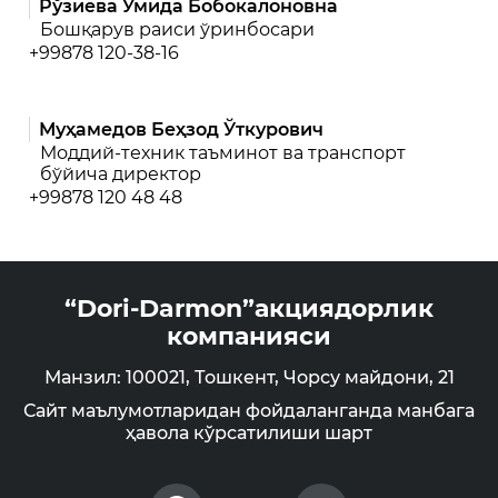
Рўзиева Умида Бобокалоновна
Бошқарув раиси ўринбосари
+99878 120-38-16
Муҳамедов Беҳзод Ўткурович
Моддий-техник таъминот ва транспорт
бўйича директор
+99878 120 48 48
“Dori-Darmon”акциядорлик
компанияси
Манзил: 100021, Тошкент, Чорсу майдони, 21
Сайт маълумотларидан фойдаланганда манбага
ҳавола кўрсатилиши шарт