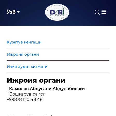
Ўзб
Кузатув кенгаши
Ижроия органи
Ички аудит хизмати
Ижроия органи
Камилов Абдуғани Абдунабиевич
Бошқарув раиси
+99878 120 48 48