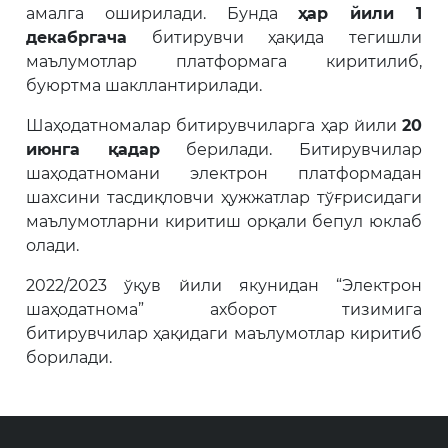
амалга оширилади. Бунда
ҳар йили 1
декабргача
битирувчи ҳақида тегишли
маълумотлар платформага киритилиб,
буюртма шакллантирилади.
Шаҳодатномалар битирувчиларга ҳар йили
20
июнга қадар
берилади. Битирувчилар
шаҳодатномани электрон платформадан
шахсини тасдиқловчи ҳужжатлар тўғрисидаги
маълумотларни киритиш орқали бепул юклаб
олади.
2022/2023 ўқув йили якунидан “Электрон
шаҳодатнома” ахборот тизимига
битирувчилар ҳақидаги маълумотлар киритиб
борилади.