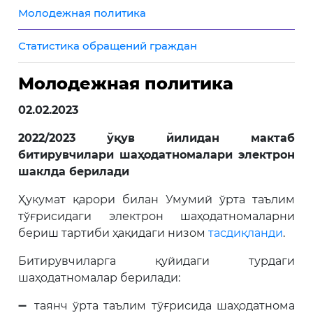
Молодежная политика
Статистика обращений граждан
Молодежная политика
02.02.2023
2022/2023 ўқув йилидан мактаб
битирувчилари шаҳодатномалари электрон
шаклда берилади
Ҳукумат қарори билан Умумий ўрта таълим
тўғрисидаги электрон шаҳодатномаларни
бериш тартиби ҳақидаги низом
тасдиқланди
.
Битирувчиларга қуйидаги турдаги
шаҳодатномалар берилади:
➖ таянч ўрта таълим тўғрисида шаҳодатнома