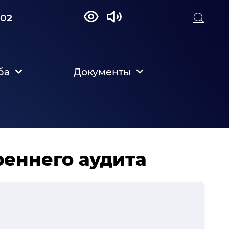
002
ба
Документы
еннего аудита