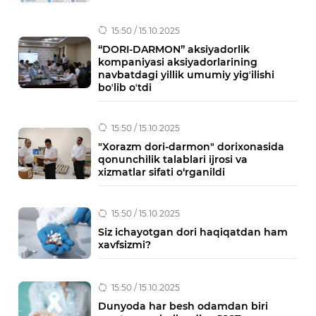
15:50 / 15.10.2025
“DORI-DARMON” aksiyadorlik
kompaniyasi aksiyadorlarining
navbatdagi yillik umumiy yigʼilishi
boʼlib oʼtdi
15:50 / 15.10.2025
"Xorazm dori-darmon" dorixonasida
qonunchilik talablari ijrosi va
xizmatlar sifati o‘rganildi
15:50 / 15.10.2025
Siz ichayotgan dori haqiqatdan ham
xavfsizmi?
15:50 / 15.10.2025
Dunyoda har besh odamdan biri