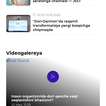
saratonga chalinadi — JSST
15:50 / 15.10.2025
"Dori-Darmon"da raqamli
transformatsiya yangi bosqichga
chiqmoqda
Videogalereya
Inson organizmida dori qancha vaqt
saqlanishini bilasizmi?
20 May, 15:29