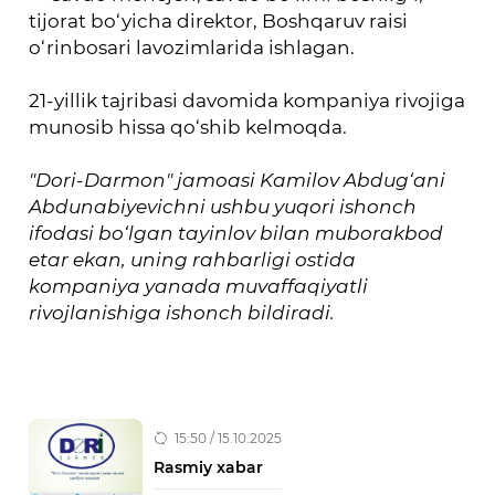
tijorat bo‘yicha direktor, Boshqaruv raisi
o‘rinbosari lavozimlarida ishlagan.
21-yillik tajribasi davomida kompaniya rivojiga
munosib hissa qo‘shib kelmoqda.
"Dori-Darmon" jamoasi Kamilov Abdug‘ani
Abdunabiyevichni ushbu yuqori ishonch
ifodasi bo‘lgan tayinlov bilan muborakbod
etar ekan, uning rahbarligi ostida
kompaniya yanada muvaffaqiyatli
rivojlanishiga ishonch bildiradi.
15:50 / 15.10.2025
Rasmiy xabar