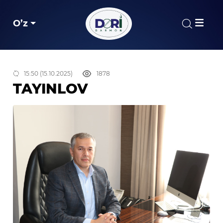
O’z
15:50 (15.10.2025)
1878
TAYINLOV