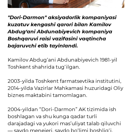
"Dori-Darmon" aksiyadorlik kompaniyasi
kuzatuv kengashi qarori bilan Kamilov
Abdug‘ani Abdunabiyevich kompaniya
Boshqaruvi raisi vazifasini vaqtincha
bajaruvchi etib tayinlandi.
Kamilov Abdug‘ani Abdunabiyevich 1981-yil
Toshkent shahrida tug‘ilgan.
2003-yilda Toshkent farmatsevtika institutini,
2014-yilda Vazirlar Mahkamasi huzuridagi Oliy
biznes maktabini tamomlagan.
2004-yildan “Dori-Darmon” AK tizimida ish
boshlagan va shu kunga qadar turli
darajadagi va yukori mas’uliyat talab qiluvchi
— savdo menejeri, savdo bo‘limi boshlig‘i,