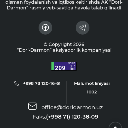
qisman foydalanish va iqtibos keltirishda AK “Dori-
Darmon” rasmiy veb-saytiga havola talab qilinadi
© Copyright 2026
“Dori-Darmon” aksiyadorlik kompaniyasi
+998 78 120-16-61
Malumot liniyasi
1002
office@doridarmon.uz
Faks:
(+998 71) 120-38-09