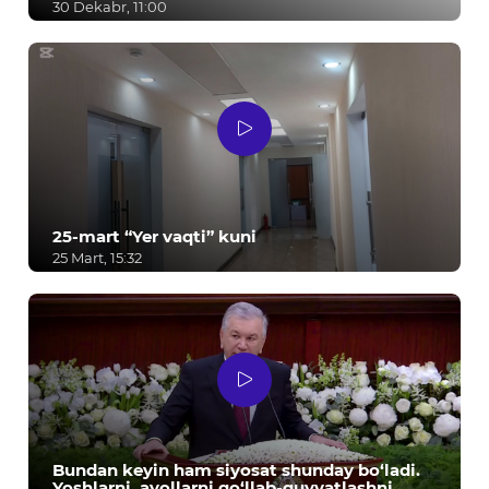
30 Dekabr, 11:00
25-mart “Yer vaqti” kuni
25 Mart, 15:32
Bundan keyin ham siyosat shunday bo‘ladi.
Yoshlarni, ayollarni qo‘llab-quvvatlashni