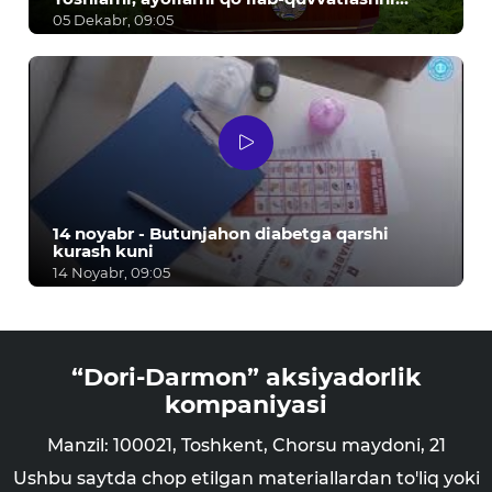
davom ettiramiz! - Sh.M. Mirziyoyev
05 Dekabr, 09:05
14 noyabr - Butunjahon diabetga qarshi
kurash kuni
14 Noyabr, 09:05
“Dori-Darmon” aksiyadorlik
kompaniyasi
Manzil: 100021, Toshkent, Chorsu maydoni, 21
Ushbu saytda chop etilgan materiallardan to'liq yoki