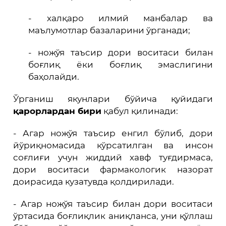
- халқаро илмий манбалар ва
маълумотлар базаларини ўрганади;
- ножўя таъсир дори воситаси билан
боғлиқ ёки боғлиқ эмаслигини
баҳолайди.
Ўрганиш якунлари бўйича қуйидаги
қарорлардан бири
қабул қилинади:
- Агар ножўя таъсир енгил бўлиб, дори
йўриқномасида кўрсатилган ва инсон
соғлиғи учун жиддий хавф туғдирмаса,
дори воситаси фармакологик назорат
доирасида кузатувда қолдирилади.
- Агар ножўя таъсир билан дори воситаси
ўртасида боғлиқлик аниқланса, уни қўллаш