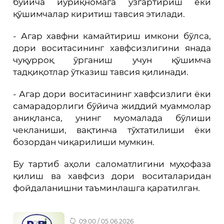
бўйича йўриқномага ўзгартириш ёки
қўшимчалар киритиш тавсия этилади.
- Агар хавфни камайтириш имкони бўлса,
дори воситасининг хавфсизлигини янада
чуқурроқ ўрганиш учун қўшимча
тадқиқотлар ўтказиш тавсия қилинади.
- Агар дори воситасининг хавфсизлиги ёки
самарадорлиги бўйича жиддий муаммолар
аниқланса, унинг муомалада бўлиши
чекланиши, вақтинча тўхтатилиши ёки
бозордан чиқарилиши мумкин.
Бу тартиб аҳоли саломатлигини муҳофаза
қилиш ва хавфсиз дори воситаларидан
фойдаланишни таъминлашга қаратилган.
09:00 / 05.06.2026