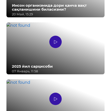
Инсон организмида дори қанча вақт
сақланишини биласизми?
20 Май, 15:29
2025 йил сарҳисоби
07 Январь, 11:58