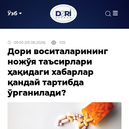
Ўзб
09:00 (05.06.2026)
555
Дори воситаларининг
ножўя таъсирлари
ҳақидаги хабарлар
қандай тартибда
ўрганилади?