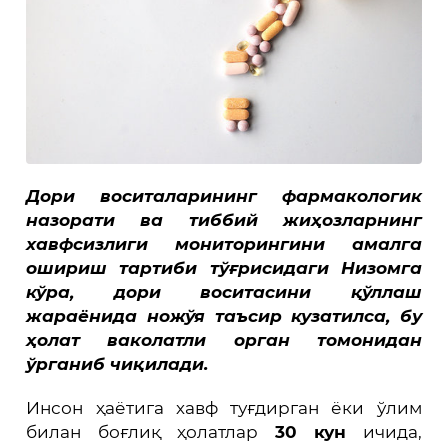
Дори воситаларининг фармакологик
назорати ва тиббий жиҳозларнинг
хавфсизлиги мониторингини амалга
ошириш тартиби тўғрисидаги Низомга
кўра, дори воситасини қўллаш
жараёнида ножўя таъсир кузатилса, бу
ҳолат ваколатли орган томонидан
ўрганиб чиқилади.
Инсон ҳаётига хавф туғдирган ёки ўлим
билан боғлиқ ҳолатлар
30 кун
ичида,