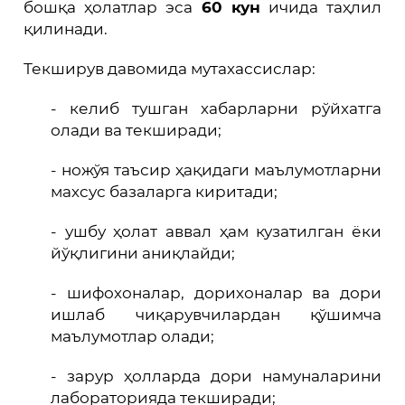
бошқа ҳолатлар эса
60 кун
ичида таҳлил
қилинади.
Текширув давомида мутахассислар:
- келиб тушган хабарларни рўйхатга
олади ва текширади;
- ножўя таъсир ҳақидаги маълумотларни
махсус базаларга киритади;
- ушбу ҳолат аввал ҳам кузатилган ёки
йўқлигини аниқлайди;
- шифохоналар, дорихоналар ва дори
ишлаб чиқарувчилардан қўшимча
маълумотлар олади;
- зарур ҳолларда дори намуналарини
лабораторияда текширади;