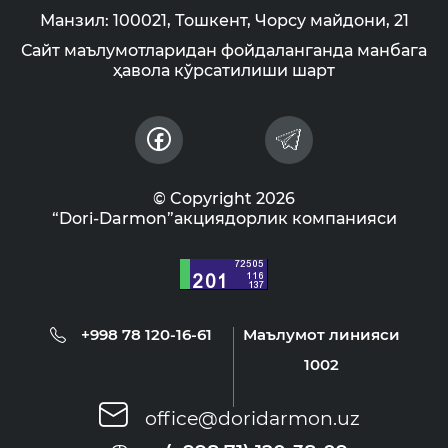
Манзил: 100021, Тошкент, Чорсу майдони, 21
Сайт маълумотларидан фойдаланганда манбага
ҳавола кўрсатилиши шарт
© Copyright 2026
“Dori-Darmon”акциядорлик компанияси
+998 78 120-16-61
Маълумот линияси
1002
office@doridarmon.uz