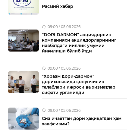
Расмий хабар
09:00 / 05.06.2026
“DORI-DARMON” акциядорлик
компанияси акциядорларининг
навбатдаги йиллик умумий
йиғилиши бўлиб ўтди
09:00 / 05.06.2026
"Хоразм дори-дармон"
дорихонасида қонунчилик
талаблари ижроси ва хизматлар
сифати ўрганилди
09:00 / 05.06.2026
Сиз ичаётган дори ҳақиқатдан ҳам
хавфсизми?