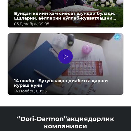
Бундан кейин ҳам сиёсат шундай бўлади.
Ёшларни, аёлларни қўллаб-қувватлашни
давом эттирамиз! - Ш.М. Мирзиёев
05 Декабрь, 09:05
14 ноябр - Бутунжаҳон диабетга қарши
кураш куни
14 Ноябрь, 09:05
“Dori-Darmon”акциядорлик
компанияси