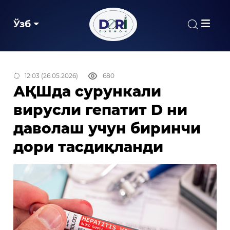
Ўзб
12:03 (26.05.2026)
680
АҚШда сурункали
вирусли гепатит D ни
даволаш учун биринчи
дори тасдиқланди