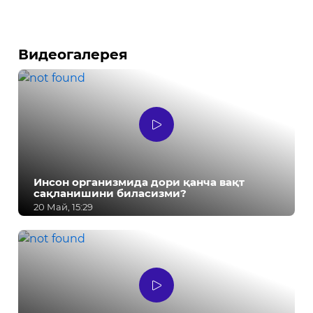
Видеогалерея
Инсон организмида дори қанча вақт
сақланишини биласизми?
20 Май, 15:29