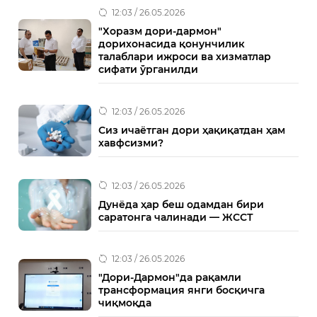
12:03 / 26.05.2026
"Хоразм дори-дармон"
дорихонасида қонунчилик
талаблари ижроси ва хизматлар
сифати ўрганилди
12:03 / 26.05.2026
Сиз ичаётган дори ҳақиқатдан ҳам
хавфсизми?
12:03 / 26.05.2026
Дунёда ҳар беш одамдан бири
саратонга чалинади — ЖССТ
12:03 / 26.05.2026
"Дори-Дармон"да рақамли
трансформация янги босқичга
чиқмоқда