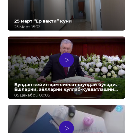
25 март “Ер вақти” куни
25 Март, 15:32
Бундан кейин ҳам сиёсат шундай бўлади.
Ёшларни, аёлларни қўллаб-қувватлашни
давом эттирамиз! - Ш.М. Мирзиёев
05 Декабрь, 09:05