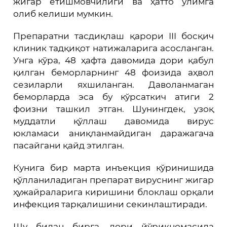
жигар етишмовчилиги ва ҳатто ўлимга
олиб келиши мумкин.
Препаратни тасдиқлаш қарори III босқич
клиник тадқиқот натижаларига асосланган.
Унга кўра, 48 ҳафта давомида дори қабул
қилган беморларнинг 48 фоизида аҳвол
сезиларли яхшиланган. Даволанмаган
беморларда эса бу кўрсаткич атиги 2
фоизни ташкил этган. Шунингдек, узоқ
муддатли қўллаш давомида вирус
юкламаси аниқланмайдиган даражагача
пасайгани қайд этилган.
Кунига бир марта инъекция кўринишида
қўлланиладиган препарат вируснинг жигар
ҳужайраларига киришини блоклаш орқали
инфекция тарқалишини секинлаштиради.
Шу билан бирга, дори йўриқномасида