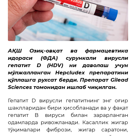
АҚШ Озиқ-овқат ва фармацевтика
идораси (ФДА) сурункали вирусли
гепатит D (HDV) ни даволаш учун
мўлжалланган Hepcludex препаратини
қўллашга рухсат берди. Препарат Gilead
Sciences томонидан ишлаб чиқилган.
Гепатит D вирусли гепатитнинг энг оғир
шаклларидан бири ҳисобланади ва у фақат
гепатит B вируси билан зарарланган
одамларда ривожланади. Касаллик жигар
тўқималари фибрози, жигар саратони,