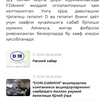
FDAнинг жиддий огоҳлантириши ҳам
келтирилган. Унга кўра, даволашни
тўхтатиш гепатит D ва гепатит Bнинг ҳаёт
учун хавфли кучайишига сабаб бўлиши
мумкин. Айниқса, жигар фибрози
ривожланган беморларда бу хавф юқори
ҳисобланади.
12:03 / 26.05.2026
Расмий хабар
12:03 / 26.05.2026
“DORI-DARMON” акциядорлик
компанияси акциядорларининг
навбатдаги йиллик умумий
йиғилиши бўлиб ўтди