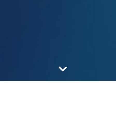
Bizning vazifamiz - xavfsiz
va arzon dori-
darmonlardir