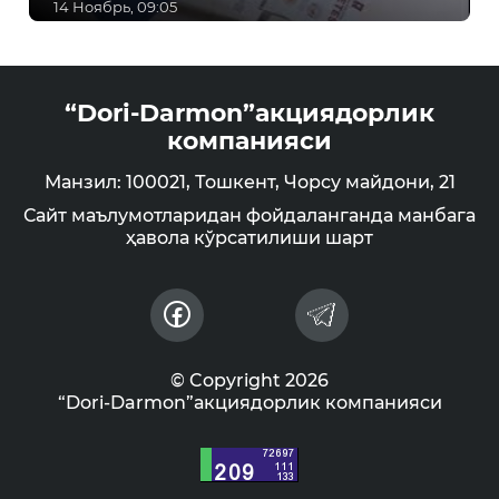
14 Ноябрь, 09:05
“Dori-Darmon”акциядорлик
компанияси
Манзил: 100021, Тошкент, Чорсу майдони, 21
Сайт маълумотларидан фойдаланганда манбага
ҳавола кўрсатилиши шарт
© Copyright 2026
“Dori-Darmon”акциядорлик компанияси