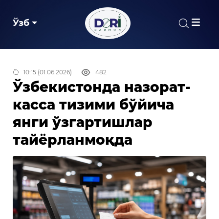
Ўзб
10:15 (01.06.2026)
482
Ўзбекистонда назорат-
касса тизими бўйича
янги ўзгартишлар
тайёрланмоқда