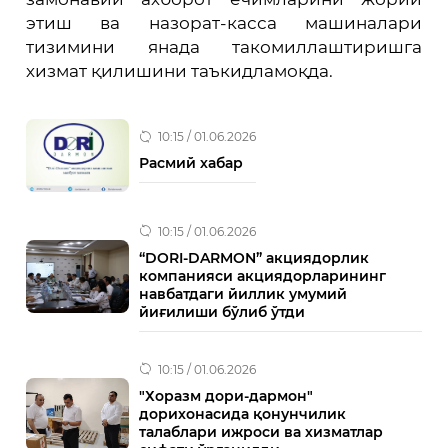
этиш ва назорат-касса машиналари
тизимини янада такомиллаштиришга
хизмат қилишини таъкидламоқда.
10:15 / 01.06.2026
Расмий хабар
10:15 / 01.06.2026
“DORI-DARMON” акциядорлик
компанияси акциядорларининг
навбатдаги йиллик умумий
йиғилиши бўлиб ўтди
10:15 / 01.06.2026
"Хоразм дори-дармон"
дорихонасида қонунчилик
талаблари ижроси ва хизматлар