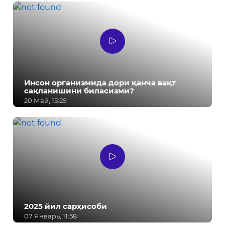
Инсон организмида дори қанча вақт
сақланишини биласизми?
20 Май, 15:29
2025 йил сарҳисоби
07 Январь, 11:58