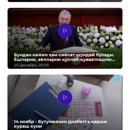
Бундан кейин ҳам сиёсат шундай бўлади.
Ёшларни, аёлларни қўллаб-қувватлашни
давом эттирамиз! - Ш.М. Мирзиёев
05 Декабрь, 09:05
14 ноябр - Бутунжаҳон диабетга қарши
кураш куни