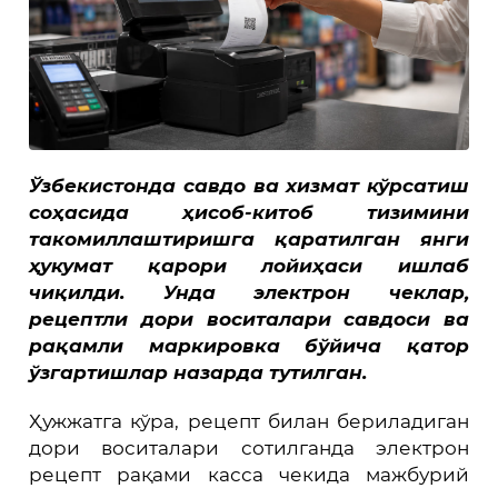
Ўзбекистонда савдо ва хизмат кўрсатиш
соҳасида ҳисоб-китоб тизимини
такомиллаштиришга қаратилган янги
ҳукумат қарори лойиҳаси ишлаб
чиқилди. Унда электрон чеклар,
рецептли дори воситалари савдоси ва
рақамли маркировка бўйича қатор
ўзгартишлар назарда тутилган.
Ҳужжатга кўра, рецепт билан бериладиган
дори воситалари сотилганда электрон
рецепт рақами касса чекида мажбурий