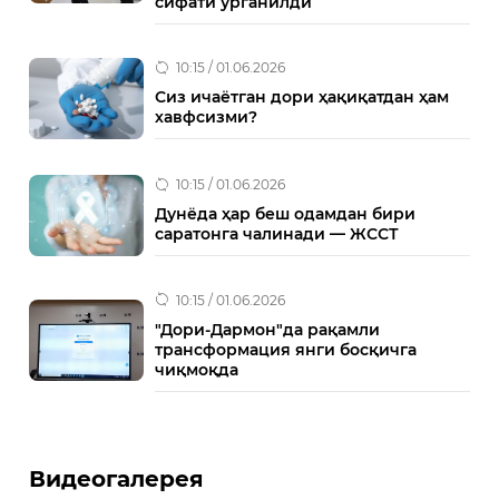
сифати ўрганилди
10:15 / 01.06.2026
Сиз ичаётган дори ҳақиқатдан ҳам
хавфсизми?
10:15 / 01.06.2026
Дунёда ҳар беш одамдан бири
саратонга чалинади — ЖССТ
10:15 / 01.06.2026
"Дори-Дармон"да рақамли
трансформация янги босқичга
чиқмоқда
Видеогалерея