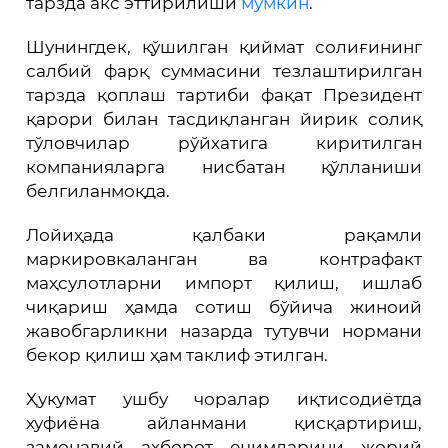
тарзда акс эттирилиши
мумкин
.
Шунингдек, қўшилган қиймат солиғининг
салбий фарқ суммасини тезлаштирилган
тарзда қоплаш тартиби фақат Президент
қарори билан тасдиқланган йирик солиқ
тўловчилар рўйхатига киритилган
компанияларга нисбатан қўлланиши
белгиланмоқда.
Лойиҳада қалбаки рақамли
маркировкаланган ва контрафакт
маҳсулотларни импорт қилиш, ишлаб
чиқариш ҳамда сотиш бўйича жиноий
жавобгарликни назарда тутувчи нормани
бекор қилиш ҳам таклиф этилган.
Ҳукумат ушбу чоралар иқтисодиётда
хуфиёна айланмани қисқартириш,
замонавий ахборот ечимларини жорий