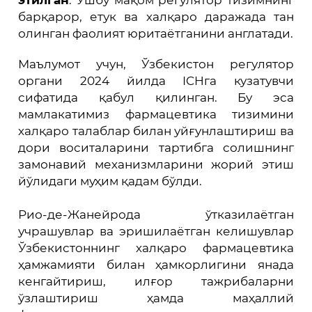
барқарор, етук ва халқаро даражада тан
олинган фаолият юритаётганини англатади.
Маълумот учун, Ўзбекистон регулятор
органи 2024 йилда ICHга кузатувчи
сифатида қабул қилинган. Бу эса
мамлакатимиз фармацевтика тизимини
халқаро талаблар билан уйғунлаштириш ва
дори воситаларини тартибга солишнинг
замонавий механизмларини жорий этиш
йўлидаги муҳим қадам бўлди.
Рио-де-Жанейрода ўтказилаётган
учрашувлар ва эришилаётган келишувлар
Ўзбекистоннинг халқаро фармацевтика
ҳамжамияти билан ҳамкорлигини янада
кенгайтириш, илғор тажрибаларни
ўзлаштириш ҳамда маҳаллий