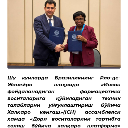
Шу кунларда Бразилиянинг Рио-де-
Жанейро шаҳрида «Инсон
фойдаланадиган фармацевтика
воситаларига қўйиладиган техник
талабларни уйғунлаштириш бўйича
Халқаро кенгаш»(ICH) ассамблеяси
ҳамда «Дори воситаларини тартибга
солиш бўйича халқаро платформа»