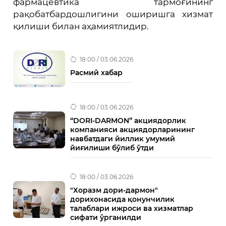
фармацевтика тармоғининг
рақобатбардошлигини оширишга хизмат
қилиши билан аҳамиятлидир.
18:00 / 03.06.2026
Расмий хабар
18:00 / 03.06.2026
“DORI-DARMON” акциядорлик
компанияси акциядорларининг
навбатдаги йиллик умумий
йиғилиши бўлиб ўтди
18:00 / 03.06.2026
"Хоразм дори-дармон"
дорихонасида қонунчилик
талаблари ижроси ва хизматлар
сифати ўрганилди