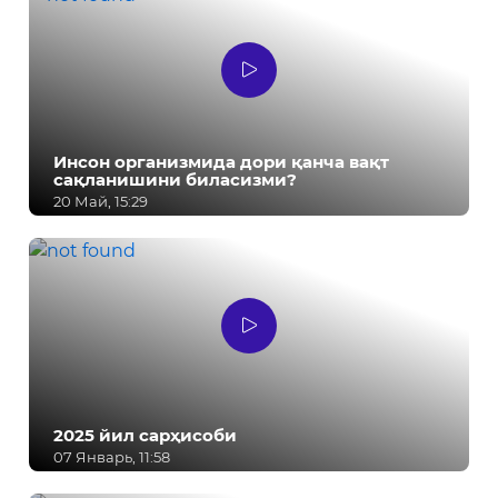
Инсон организмида дори қанча вақт
сақланишини биласизми?
20 Май, 15:29
2025 йил сарҳисоби
07 Январь, 11:58