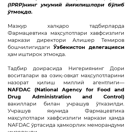
(IPRP)нинг умумий йиғилишлари бўлиб
ўтмоқда.
Мазкур халқаро тадбирларда
Фармацевтика маҳсулотлари хавфсизлиги
маркази директори Алишер Темиров
бошчилигидаги
Ўзбекистон делегацияси
ҳам иштирок этмоқда.
Тадбир доирасида Нигериянинг Дори
воситалари ва озиқ-овқат маҳсулотларини
назорат қилиш миллий агентлиги—
NAFDAC
(
National
Agency
for
Food
and
Drug
Administration
and
Control
)
вакиллари билан учрашув ўтказилди.
Учрашув якунида Фармацевтика
маҳсулотлари хавфсизлиги маркази ҳамда
NAFDAC ўртасида ҳамкорлик меморандуми
имзоланди.