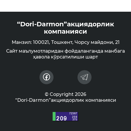
“Dori-Darmon”акциядорлик
компанияси
Манзил: 100021, Тошкент, Чорсу майдони, 21
Сайт маълумотларидан фойдаланганда манбага
ҳавола кўрсатилиши шарт
© Copyright 2026
“Dori-Darmon”акциядорлик компанияси