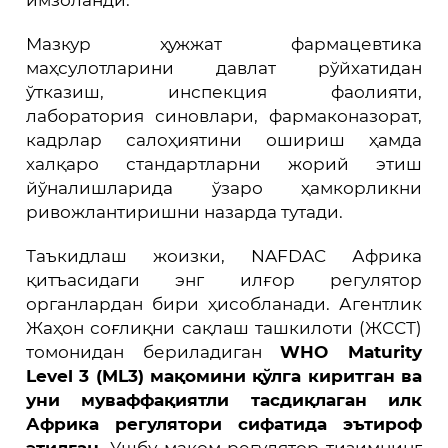
Мазкур ҳужжат фармацевтика
маҳсулотларини давлат рўйхатидан
ўтказиш, инспекция фаолияти,
лаборатория синовлари, фармаконазорат,
кадрлар салоҳиятини ошириш ҳамда
халқаро стандартларни жорий этиш
йўналишларида ўзаро ҳамкорликни
ривожлантиришни назарда тутади.
Таъкидлаш жоизки, NAFDAC Африка
қитъасидаги энг илғор регулятор
органлардан бири ҳисобланади. Агентлик
Жаҳон соғлиқни сақлаш ташкилоти (ЖССТ)
томонидан бериладиган
WHO Maturity
Level 3 (ML3) мақомини қўлга киритган ва
уни муваффақиятли тасдиқлаган илк
Африка регулятори сифатида эътироф
этилган
. Ушбу мақом регулятор тизимнинг