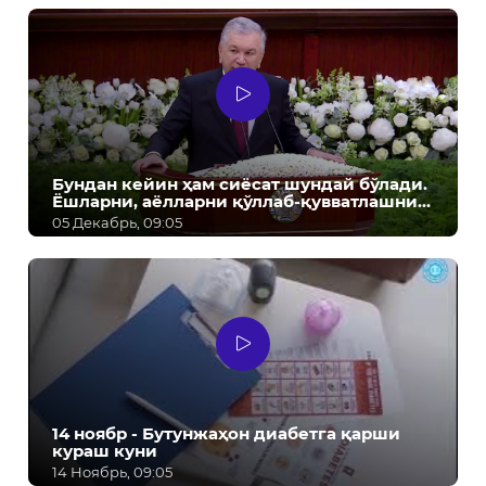
Бундан кейин ҳам сиёсат шундай бўлади.
Ёшларни, аёлларни қўллаб-қувватлашни
давом эттирамиз! - Ш.М. Мирзиёев
05 Декабрь, 09:05
14 ноябр - Бутунжаҳон диабетга қарши
кураш куни
14 Ноябрь, 09:05