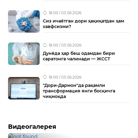
18:00 / 03.06.2026
Сиз ичаётган дори ҳақиқатдан ҳам
хавфсизми?
18:00 / 03.06.2026
Дунёда ҳар беш одамдан бири
саратонга чалинади — ЖССТ
18:00 / 03.06.2026
"Дори-Дармон"да рақамли
трансформация янги босқичга
чиқмоқда
Видеогалерея