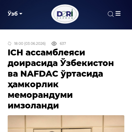
Ўзб
18:00 (03.06.2026)
637
ICH ассамблеяси
доирасида Ўзбекистон
ва NAFDAC ўртасида
ҳамкорлик
меморандуми
имзоланди