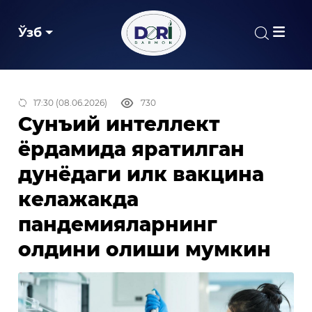
Ўзб
17:30 (08.06.2026)
730
Сунъий интеллект
ёрдамида яратилган
дунёдаги илк вакцина
келажакда
пандемияларнинг
олдини олиши мумкин