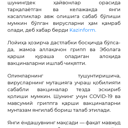
шунингдек ҳайвонлар орасида
тарқалаётган ва келажакда янги
касалликлар авж олишига сабаб бўлиши
мумкин бўлган вирусларни ҳам қамраб
олади, деб хабар берди
Kazinform.
Лойиҳа ҳозирча дастлабки босқичда бўлса-
да, жамоа аллақачон грипп ва Эболага
қарши кураша оладиган алоҳида
вакциналарни ишлаб чиқяпти.
Олимларнинг тушунтиришича,
вирусларнинг мутaцияга учраш қобилияти
сабабли вакциналар тезда эскириб
қолиши мумкин. Шунинг учун COVID-19 ва
мавсумий гриппга қарши вакциналарни
мунтазам янгилаб бориш талаб этилади.
Янги ёндашувнинг мақсади — фақат мавжуд