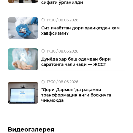
сифати ўрганилди
17:30 / 08.06.2026
Сиз ичаётган дори ҳақиқатдан ҳам
хавфсизми?
17:30 / 08.06.2026
Дунёда ҳар беш одамдан бири
саратонга чалинади — ЖССТ
17:30 / 08.06.2026
"Дори-Дармон"да рақамли
трансформация янги босқичга
чиқмоқда
Видеогалерея