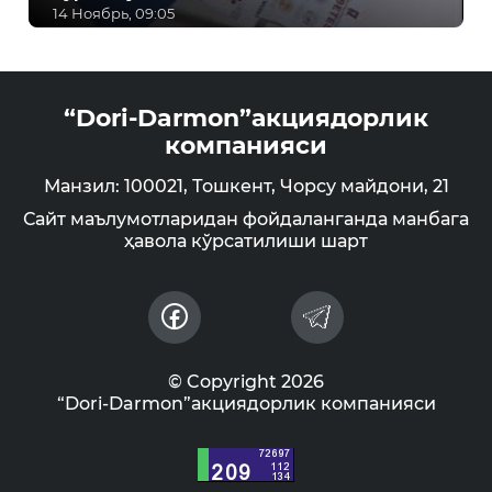
14 Ноябрь, 09:05
“Dori-Darmon”акциядорлик
компанияси
Манзил: 100021, Тошкент, Чорсу майдони, 21
Сайт маълумотларидан фойдаланганда манбага
ҳавола кўрсатилиши шарт
© Copyright 2026
“Dori-Darmon”акциядорлик компанияси