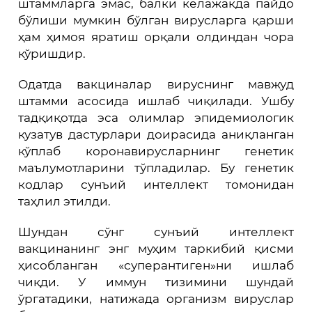
штаммларга эмас, балки келажакда пайдо
бўлиши мумкин бўлган вирусларга қарши
ҳам ҳимоя яратиш орқали олдиндан чора
кўришдир.
Одатда вакциналар вируснинг мавжуд
штамми асосида ишлаб чиқилади. Ушбу
тадқиқотда эса олимлар эпидемиологик
кузатув дастурлари доирасида аниқланган
кўплаб коронавирусларнинг генетик
маълумотларини тўпладилар. Бу генетик
кодлар сунъий интеллект томонидан
таҳлил этилди.
Шундан сўнг сунъий интеллект
вакцинанинг энг муҳим таркибий қисми
ҳисобланган «суперантиген»ни ишлаб
чиқди. У иммун тизимини шундай
ўргатадики, натижада организм вируслар