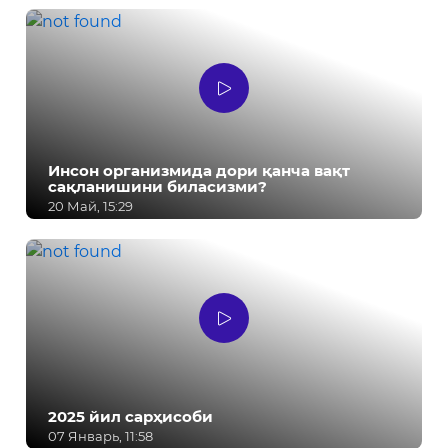
Инсон организмида дори қанча вақт
сақланишини биласизми?
20 Май, 15:29
2025 йил сарҳисоби
07 Январь, 11:58