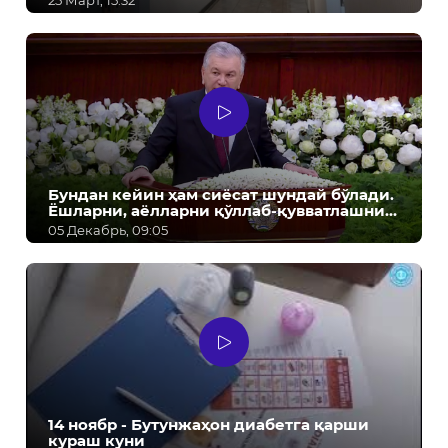
25 Март, 15:32
Бундан кейин ҳам сиёсат шундай бўлади.
Ёшларни, аёлларни қўллаб-қувватлашни
давом эттирамиз! - Ш.М. Мирзиёев
05 Декабрь, 09:05
14 ноябр - Бутунжаҳон диабетга қарши
кураш куни