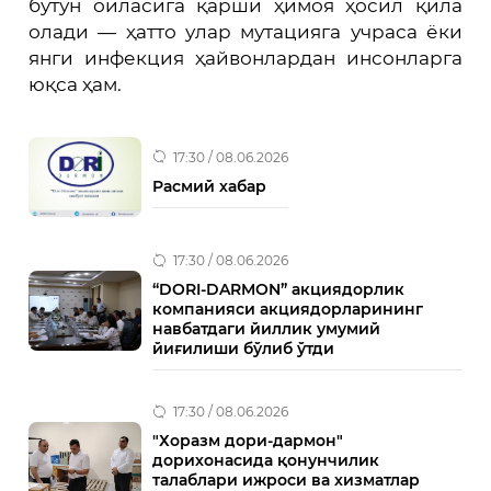
бутун оиласига қарши ҳимоя ҳосил қила
олади — ҳатто улар мутaцияга учраса ёки
янги инфекция ҳайвонлардан инсонларга
юқса ҳам.
17:30 / 08.06.2026
Расмий хабар
17:30 / 08.06.2026
“DORI-DARMON” акциядорлик
компанияси акциядорларининг
навбатдаги йиллик умумий
йиғилиши бўлиб ўтди
17:30 / 08.06.2026
"Хоразм дори-дармон"
дорихонасида қонунчилик
талаблари ижроси ва хизматлар