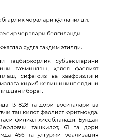
вобгарлик чоралари қўлланилди.
таъсир чоралари белгиланди.
ужжатлар судга тақдим этилди.
ди тадбиркорлик субъектларини
гини таъминлаш, ҳалол фаолият
атлаш, сифатсиз ва хавфсизлиги
омалага кириб келишининг олдини
лишдан иборат.
нда 13 828 та дори воситалари ва
вчи ташкилот фаолият юритмоқда.
 таси филиал ҳисобланади. Бундан
йёрловчи ташкилот, 61 та дори
амда 456 та улгуржи реализация