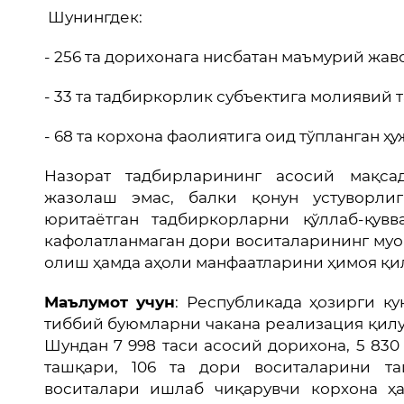
Шунингдек:
- 256 та дорихонага нисбатан маъмурий жа
- 33 та тадбиркорлик субъектига молиявий 
- 68 та корхона фаолиятига оид тўпланган ҳ
Назорат тадбирларининг асосий мақса
жазолаш эмас, балки қонун устуворли
юритаётган тадбиркорларни қўллаб-қувв
кафолатланмаган дори воситаларининг му
олиш ҳамда аҳоли манфаатларини ҳимоя қи
Маълумот учун
: Республикада ҳозирги ку
тиббий буюмларни чакана реализация қилу
Шундан 7 998 таси асосий дорихона, 5 830
ташқари, 106 та дори воситаларини та
воситалари ишлаб чиқарувчи корхона ҳ