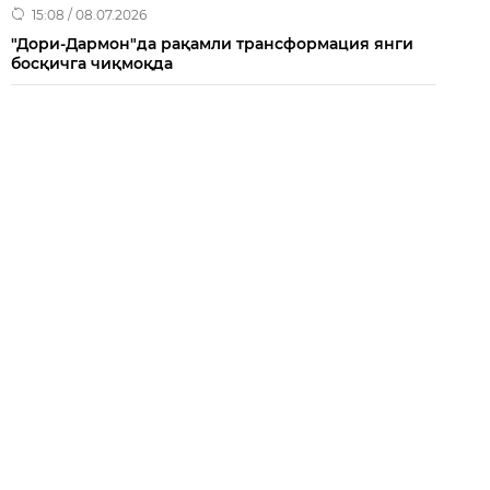
15:08 / 08.07.2026
"Дори-Дармон"да рақамли трансформация янги
босқичга чиқмоқда