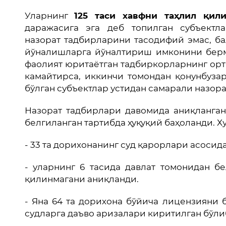
Уларнинг
125 таси хавфни таҳлил қил
даражасига эга деб топилган субъектл
назорат тадбирларини тасодифий эмас, б
йўналишларга йўналтириш имконини берм
фаолият юритаётган тадбиркорларнинг ор
камайтирса, иккинчи томондан қонунбуз
бўлган субъектлар устидан самарали назор
Назорат тадбирлари давомида аниқланга
белгиланган тартибда ҳуқуқий баҳоланди. Х
- 33 та дорихонанинг суд қарорлари асосид
- уларнинг 6 тасида давлат томонидан б
қилинмагани аниқланди.
- Яна 64 та дорихона бўйича лицензияни
судларга даъво аризалари киритилган бўли