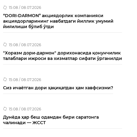
15:08 / 08.07.2026
“DORI-DARMON” акциядорлик компанияси
акциядорларининг навбатдаги йиллик умумий
йиғилиши бўлиб ўтди
15:08 / 08.07.2026
"Хоразм дори-дармон" дорихонасида қонунчилик
талаблари ижроси ва хизматлар сифати ўрганилди
15:08 / 08.07.2026
Сиз ичаётган дори ҳақиқатдан ҳам хавфсизми?
15:08 / 08.07.2026
Дунёда ҳар беш одамдан бири саратонга
чалинади — ЖССТ