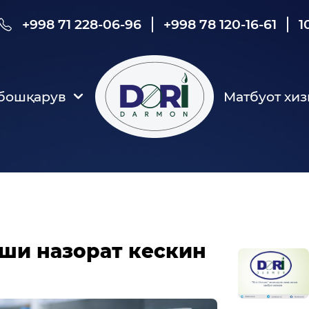
+998 71 228-06-96
+998 78 120-16-61
1
 бошқарув
Матбуот хиз
ши назорат кескин