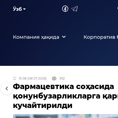
Ўзб
Компания ҳақида
Корпоратив
15:08 (08.07.2026)
392
Фармацевтика соҳасида
қонунбузарликларга қар
кучайтирилди