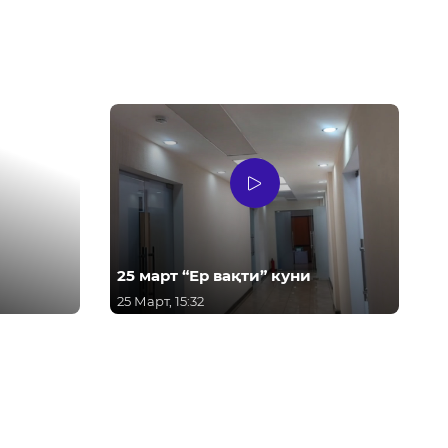
25 март “Ер вақти” куни
25 Март, 15:32