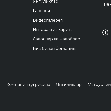
Янгиликлар
Фак
Галерея
Видеогалерея
Интерактив харита
Саволлар ва жавоблар
Биз билан боғланиш
Компания туғрисида
Янгиликлар
Матбуот х