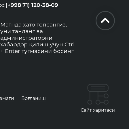
с:
(+998 71) 120-38-09
Матнда хато топсангиз,
уни танланг ва
администраторни
хабардор қилиш учун Ctrl
+ Enter тугмасини босинг
измати
Боғланиш
Сайт харитаси