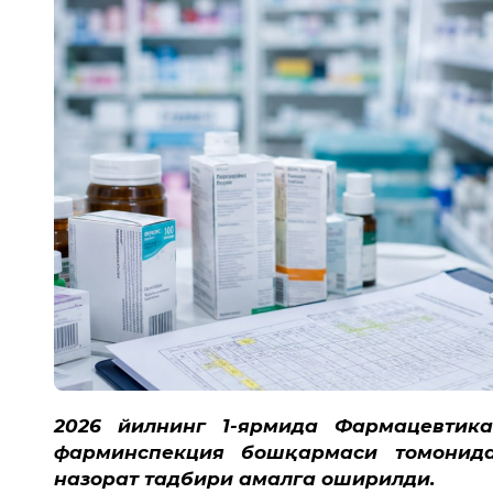
2026 йилнинг 1-ярмида Фармацевтик
фарминспекция бошқармаси томонид
назорат тадбири амалга оширилди.