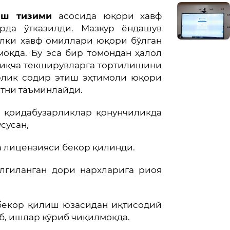
иш тизими
асосида юқори хавф
арда ўтказилди. Мазкур ёндашув
алки хавф омиллари юқори бўлган
оқда. Бу эса бир томондан ҳалол
тиқча текширувларга тортилишини
арлик содир этиш эҳтимоли юқори
атни таъминлайди.
н қоидабузарликлар қонунчиликда
усусан,
а лицензияси бекор қилинди.
елгиланган дори нархларига риоя
 бекор қилиш юзасидан иқтисодий
б, ишлар кўриб чиқилмоқда.