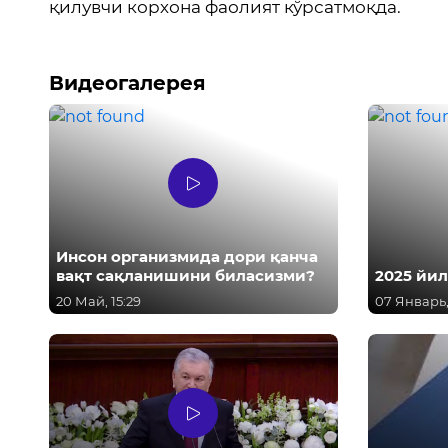
қилувчи корхона фаолият кўрсатмоқда.
Видеогалерея
Инсон организмида дори қанча
вақт сақланишини биласизми?
2025 йи
20 Май, 15:29
07 Январь, 