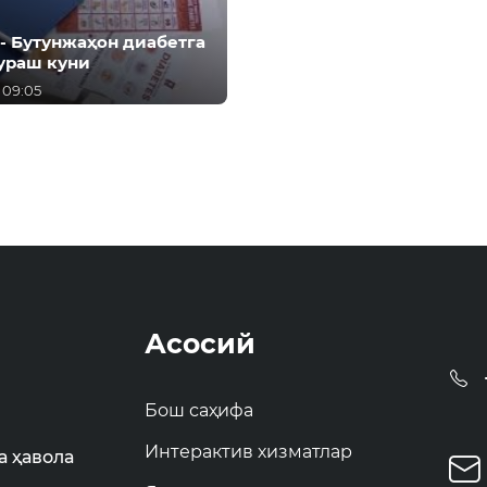
 - Бутунжаҳон диабетга
ураш куни
 09:05
Асосий
Бош саҳифа
Интерактив хизматлар
а ҳавола