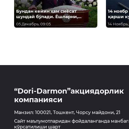
Бундан кейин ҳам сиёсат
14 ноябр
шундай бўлади. Ёшларни,
қарши к
аёлларни қўллаб-қувватлашни
05 Декабрь, 09:05
14 Ноябрь,
давом эттирамиз! - Ш.М.
Мирзиёев
“Dori-Darmon”акциядорлик
компанияси
Манзил: 100021, Тошкент, Чорсу майдони, 21
Сайт маълумотларидан фойдаланганда манбаг
кўрсатилиши шарт