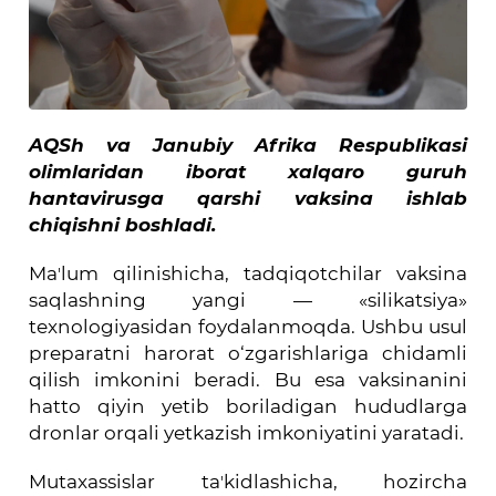
AQSh va Janubiy Afrika Respublikasi
olimlaridan iborat xalqaro guruh
hantavirusga qarshi vaksina ishlab
chiqishni boshladi.
Maʼlum qilinishicha, tadqiqotchilar vaksina
saqlashning yangi — «silikatsiya»
texnologiyasidan foydalanmoqda. Ushbu usul
preparatni harorat o‘zgarishlariga chidamli
qilish imkonini beradi. Bu esa vaksinanini
hatto qiyin yetib boriladigan hududlarga
dronlar orqali yetkazish imkoniyatini yaratadi.
Mutaxassislar taʼkidlashicha, hozircha