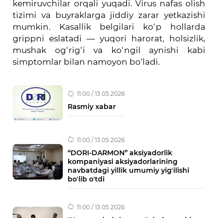
kemiruvchilar orqali yuqadi. Virus nafas olish
tizimi va buyraklarga jiddiy zarar yetkazishi
mumkin. Kasallik belgilari ko‘p hollarda
grippni eslatadi — yuqori harorat, holsizlik,
mushak og‘rig‘i va ko‘ngil aynishi kabi
simptomlar bilan namoyon bo‘ladi.
11:00 / 13.05.2026
Rasmiy xabar
11:00 / 13.05.2026
“DORI-DARMON” aksiyadorlik
kompaniyasi aksiyadorlarining
navbatdagi yillik umumiy yigʼilishi
boʼlib oʼtdi
11:00 / 13.05.2026