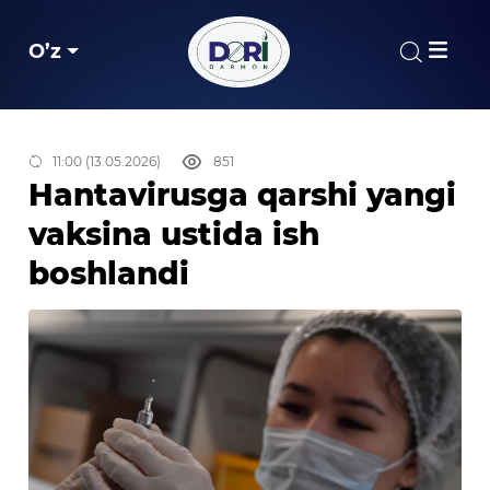
O’z
11:00 (13.05.2026)
851
Hantavirusga qarshi yangi
vaksina ustida ish
boshlandi