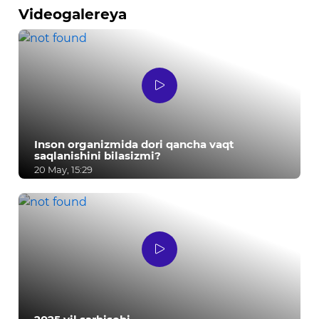
Videogalereya
Inson organizmida dori qancha vaqt
saqlanishini bilasizmi?
20 May, 15:29