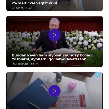
25-mart “Yer vaqti” kuni
25 Mart, 15:32
Bundan keyin ham siyosat shunday bo‘ladi.
Yoshlarni, ayollarni qo‘llab-quvvatlashni
davom ettiramiz! - Sh.M. Mirziyoyev
05 Dekabr, 09:05