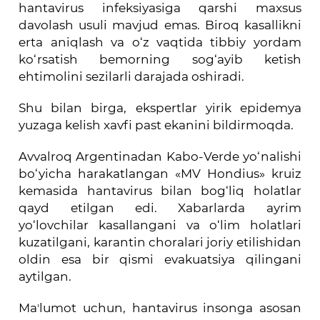
hantavirus infeksiyasiga qarshi maxsus
davolash usuli mavjud emas. Biroq kasallikni
erta aniqlash va o‘z vaqtida tibbiy yordam
ko‘rsatish bemorning sog‘ayib ketish
ehtimolini sezilarli darajada oshiradi.
Shu bilan birga, ekspertlar yirik epidemya
yuzaga kelish xavfi past ekanini bildirmoqda.
Avvalroq Argentinadan Kabo-Verde yo‘nalishi
bo‘yicha harakatlangan «
MV Hondius
» kruiz
kemasida hantavirus bilan bog‘liq holatlar
qayd etilgan edi. Xabarlarda ayrim
yo‘lovchilar kasallangani va o‘lim holatlari
kuzatilgani, karantin choralari joriy etilishidan
oldin esa bir qismi evakuatsiya qilingani
aytilgan.
Maʼlumot uchun, hantavirus insonga asosan