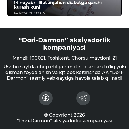
14 noyabr - Butunjahon diabetga qarshi
kurash kuni
14 Noyabr, 09:05
“Dori-Darmon” aksiyadorlik
kompaniyasi
Manzil: 100021, Toshkent, Chorsu maydoni, 21
Ushbu saytda chop etilgan materiallardan to'liq yoki
qisman foydalanish va iqtibos keltirishda AK “Dori-
Darmon” rasmiy veb-saytiga havola talab qilinadi
© Copyright 2026
“Dori-Darmon” aksiyadorlik kompaniyasi