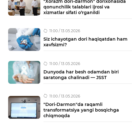
"Xorazm dori-darmon" dorixonasida
qonunchilik talablari ijrosi va
xizmatlar sifati o‘rganildi
11:00 / 13.05.2026
Siz ichayotgan dori haqiqatdan ham
xavfsizmi?
11:00 / 13.05.2026
Dunyoda har besh odamdan biri
saratonga chalinadi — JSST
11:00 / 13.05.2026
"Dori-Darmon"da raqamli
transformatsiya yangi bosqichga
chiqmoqda